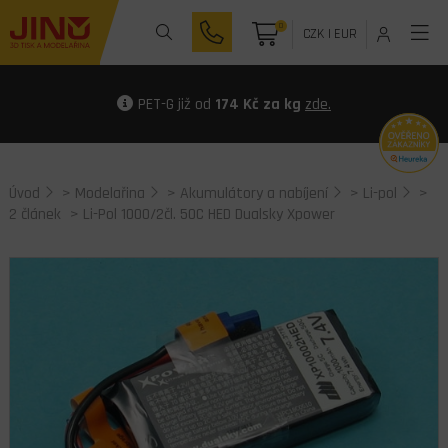
0
CZK
|
EUR
PET-G již od
174 Kč za kg
zde.
Úvod
>
Modelařina
>
Akumulátory a nabíjení
>
Li-pol
>
2 článek
> Li-Pol 1000/2čl. 50C HED Dualsky Xpower