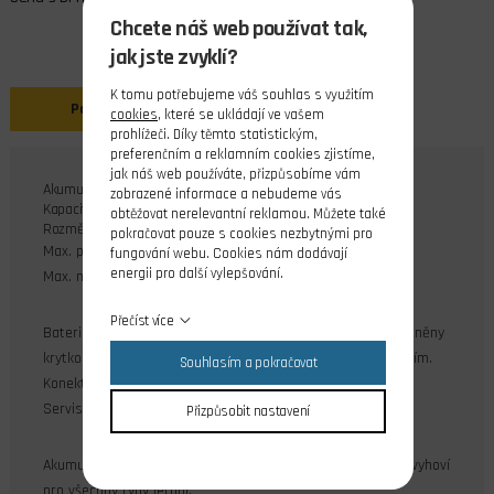
Chcete náš web používat tak,
jak jste zvyklí?
K tomu potřebujeme váš souhlas s využitím
Popis
Soubory ke stažení
cookies
, které se ukládají ve vašem
prohlížeči. Díky těmto statistickým,
preferenčním a reklamním cookies zjistíme,
jak náš web používáte, přizpůsobíme vám
Akumulátory jsou vyráběny novou nanotechnologií G7.
zobrazené informace a nebudeme vás
Kapacita, nominální napětí: 1000-2S HED (7,4V)
obtěžovat nerelevantní reklamou. Můžete také
Rozměry, hmotnost: 77x34x11mm, 60g
pokračovat pouze s cookies nezbytnými pro
Max. proudové zatížení:
50C
fungování webu. Cookies nám dodávají
energii pro další vylepšování.
Max. nabíjecí proud
5C
Přečíst více
Baterie je vybavena silovými konektory XT60H. Ty jsou doplněny
krytkou, která chrání pájený spoj před provozním poškozením.
Souhlasím a pokračovat
Konektory XT60H jsou kompatibilní se žlutými XT60.
Servisní konektor JST-XH.
Přizpůsobit nastavení
Akumulátory vyrobené s pomocí nanotechnologie výborně vyhoví
pro všechny typy létání.