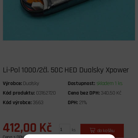
Li-Pol 1000/2čl. 50C HED Dualsky Xpower
Výrobce:
Dualsky
Dostupnost:
skladem 1 ks
Kód produktu:
03162720
Cena bez DPH:
340,50 Kč
Kód výrobce:
3663
DPH:
21%
412,00 Kč
ks
do košíku
Cena s DPH