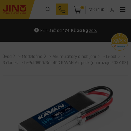
0
CZK
|
EUR
PET-G již od
174 Kč za kg
zde.
Úvod
>
Modelařina
>
Akumulátory a nabíjení
>
Li-pol
>
3 článek
> Li-Pol 1800/3čl. 40C KAVAN Air pack (nahrazuje FOXY G3)