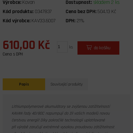
Výrobce:
Kavan
Dostupnost:
skladem 2 ks
Kód produktu:
0347837
Cena bez DPH:
504,13 Kč
Kód výrobce:
KAV33.6007
DPH:
21%
610,00 Kč
ks
do košíku
Cena s DPH
Popis
Související produkty
Lithiumpolymerové akumulátory se zvýšenou zatížitelností
KAVAN řady 40/80C napumpují do žil vašich modelů novou
čerstvou energii! Díky pokročilé technologii uplatňované
při výrobě zaručují extrémně vysokou proudovou zátížitelnost