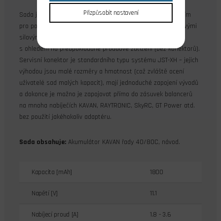
Přizpůsobit nastavení
Sada je dodávána v provedení „Air Pack“ určeném především
pro pohon modelů letadel a vrtulníků. Je opatřena silikonovými
silovými (nabíjecími) kabely s průřezem dimenzovaným
s ohledem na předpokládané proudové zatížení (bez konektorů).
Servisní konektor je standardního typu systému JST-XH – jejich
výhodou jsou malé rozměry a hmotnost (což zvláště ocení
uživatelé sad malých kapacit), mají jednoduché zapojení vývodů
a dokonce je možno je zapojovat přímo do zásuvek balancerů
na mnoha nabíječích KAVAN, RAYTRONIC, SkyRC, GT Power atd.
bez použití jakéhokoliv adaptéru.
Sada obsahuje:
Akumulátor KAVAN řady 40/80C, návod.
Kapacita [mAh]
1800
Napětí [V]
11.1
Nabíjecí proud [A]
1.8 - 3.6