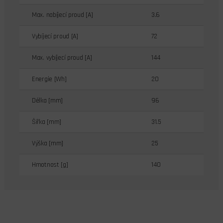
Max. nabíjecí proud [A]
3.6
Vybíjecí proud [A]
72
Max. vybíjecí proud [A]
144
Energie [Wh]
20
Délka [mm]
96
Šířka [mm]
31.5
Výška [mm]
25
Hmotnost [g]
140