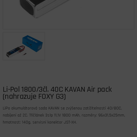
Li-Pol 1800/3čl. 40C KAVAN Air pack
(nahrazuje FOXY G3)
LiPo akumulátorová sada KAVAN se zvýšenou zatížitelností 40/80C,
nabíjení až 2C. Tříčlánek 3s1p 11,1V 1800 mAh, rozměry: 96x31,5x25mm,
hmotnost: 140g, servisní konektor JST-XH.