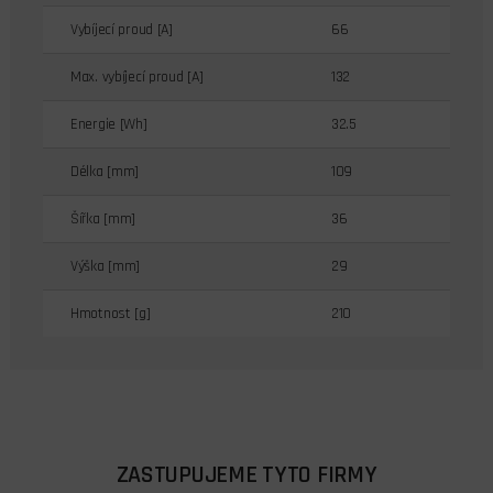
Vybíjecí proud [A]
66
Max. vybíjecí proud [A]
132
Energie [Wh]
32.5
Délka [mm]
109
Šířka [mm]
36
Výška [mm]
29
Hmotnost [g]
210
ZASTUPUJEME TYTO FIRMY