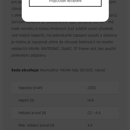
Přizpůsobit nastavení
pro pohon modelů letadel a vrtulníků. Je opatřena silikonovými
silovými (nabíjecími) kabely s průřezem dimenzovaným
s ohledem na předpokládané proudové zatížení (bez konektorů).
Servisní konektor je standardního typu systému JST-XH – má
malé rozměry a nízkou hmotnost (což zvláště ocení uživatelé
sad malých kapacit), má jednoduché zapojení vývodů a dokonce
je možno je zapojovat přímo do zásuvek balancerů na mnoha
nabíječích KAVAN, RAYTRONIC, SkyRC, GT Power atd. bez použití
jakéhokoliv adaptéru.
Sada obsahuje:
Akumulátor KAVAN řady 30/60C, návod.
Kapacita [mAh]
2200
Napětí [V]
14.8
Nabíjecí proud [A]
2.2 - 4.4
Max. nabíjecí proud [A]
4.4