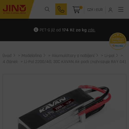
0
CZK
|
EUR
PET-G již od
174 Kč za kg
zde.
Úvod
>
Modelařina
>
Akumulátory a nabíjení
>
Li-pol
>
4 článek
> Li-Pol 2200/4čl. 30C KAVAN Air pack (nahrazuje RAY G4)