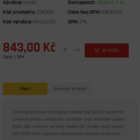
Výrobce:
Kavan
Dostupnost:
skladem 2 ks
Kód produktu:
0347814
Cena bez DPH:
696,69 Kč
Kód výrobce:
KAV33.7127
DPH:
21%
843,00 Kč
ks
do košíku
Cena s DPH
Popis
Související produkty
Lithiumpolymerové akumulátory KAVAN řady 30/60C spolehlivě
pokrývají potřeby rekreačního modeláře: mají maximální vybíjecí
proud 30C, možnost rychlého nabíjení 2C, širokou škálu kapacit
(350-3250 mAh), výbornou dlouhodobou životnost a příznivou