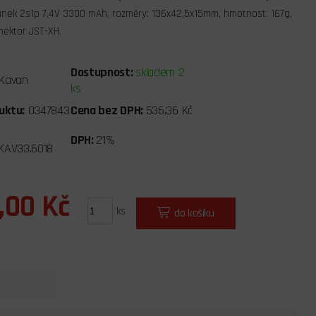
ánek 2s1p 7,4V 3300 mAh, rozměry: 136x42,5x15mm, hmotnost: 167g,
onektor JST-XH.
Dostupnost:
skladem 2
Kavan
ks
uktu:
0347843
Cena bez DPH:
536,36 Kč
DPH:
21%
KAV33.6018
,00 Kč
ks
do košíku