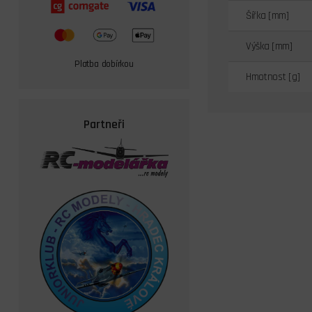
Šířka [mm]
Výška [mm]
Platba dobírkou
Hmotnost [g]
Partneři