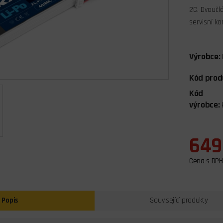
2C. Dvoučl
servisní k
Výrobce:
Kód prod
Kód
výrobce:
649
Cena s DPH
Popis
Související produkty