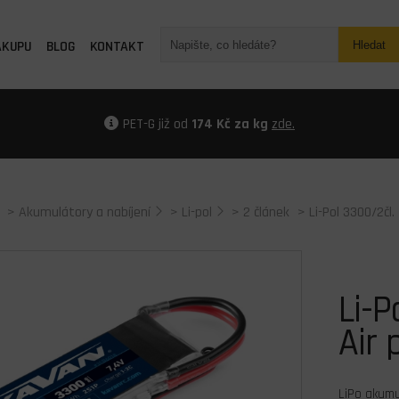
ÁKUPU
BLOG
KONTAKT
Hledat
PET-G již od
174 Kč za kg
zde.
>
Akumulátory a nabíjení
>
Li-pol
>
2 článek
> Li-Pol 3300/2čl
Li-P
Air 
LiPo akumu