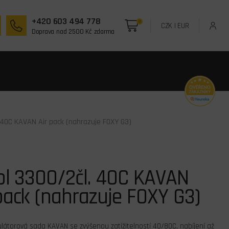
+420 603 494 778
0
CZK
|
EUR
Doprava nad 2500 Kč zdarma
. 40C KAVAN Air pack (nahrazuje FOXY G3)
ol 3300/2čl. 40C KAVAN
pack (nahrazuje FOXY G3)
látorová sada KAVAN se zvýšenou zatížitelností 40/80C, nabíjení až