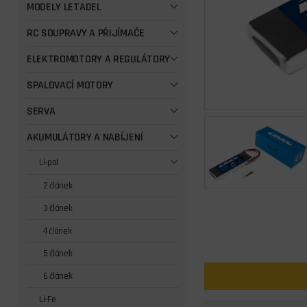
MODELY LETADEL
RC SOUPRAVY A PŘIJÍMAČE
ELEKTROMOTORY A REGULÁTORY
SPALOVACÍ MOTORY
SERVA
AKUMULÁTORY A NABÍJENÍ
Li-pol
2 článek
3 článek
4 článek
5 článek
6 článek
Li-Fe