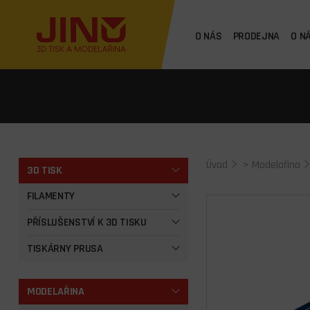
O NÁS
PRODEJNA
O N
Úvod
>
Modelařina
3D TISK
FILAMENTY
PŘÍSLUŠENSTVÍ K 3D TISKU
TISKÁRNY PRUSA
MODELAŘINA