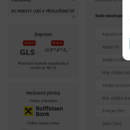
PUBLIKACE
RC MODELY LODÍ A PŘISLUŠENSTVÍ
Sada obsahuje:
Aku
Doprava
Kapacita [mAh]
Od 59 Kč
Od 69 Kč
Napětí [V]
Nabíjecí proud [
Minimální hodnota objednávky k
zaslání je 150 Kč
Max. nabíjecí pr
Vybíjecí proud [
Možnosti platby
Max. vybíjecí pr
Platba převodem
Energie [Wh]
Platba kartou online
Délka [mm]