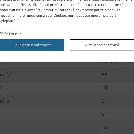
náš web používáte, přizpůsobíme vám zobrazené informace a nebudeme vás
obtěžovat nerelevantní reklamou. Můžete také pokračovat pouze s cookies
nezbytnými pro fungování webu. Cookies nám dodávají energii pro další
mulátor KAVAN řady 40/80C, návod.
vylepšování.
Přečíst více
3300
Souhlasím a pokračovat
Přizpůsobit nastavení
7.4
A]
3.3 - 6.6
oud [A]
6.6
A]
132
oud [A]
264
24.4
136