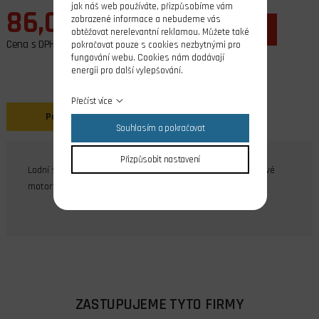
jak náš web používáte, přizpůsobíme vám
86,00 Kč
zobrazené informace a nebudeme vás
ks
do košíku
obtěžovat nerelevantní reklamou. Můžete také
Cena s DPH
pokračovat pouze s cookies nezbytnými pro
fungování webu. Cookies nám dodávají
energii pro další vylepšování.
Přečíst více
Popis
Souhlasím a pokračovat
Přizpůsobit nastavení
Lodní šroub dvoulistý pro montáž pod loď, pro nízkootáčkové
motory, plast plněný skelnými vlákny, závit M4.
ZASTUPUJEME TYTO FIRMY