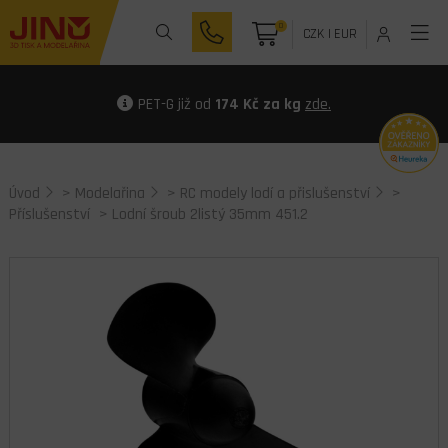
0
CZK
|
EUR
PET-G již od
174 Kč za kg
zde.
Úvod
>
Modelařina
>
RC modely lodí a přislušenství
>
Příslušenství
> Lodní šroub 2listý 35mm 451.2