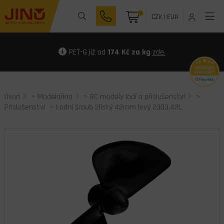
0
CZK
|
EUR
PET-G již od
174 Kč za kg
zde.
Úvod
>
Modelařina
>
RC modely lodí a přislušenství
>
Příslušenství
> Lodní šroub 2listý 42mm levý 2303.42L