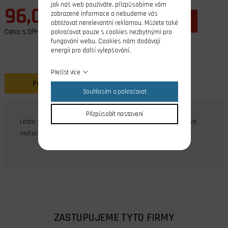
jak náš web používáte, přizpůsobíme vám
96,00 Kč
zobrazené informace a nebudeme vás
ks
do košíku
obtěžovat nerelevantní reklamou. Můžete také
Cena s DPH
pokračovat pouze s cookies nezbytnými pro
fungování webu. Cookies nám dodávají
energii pro další vylepšování.
Přečíst více
Popis
Souhlasím a pokračovat
Přizpůsobit nastavení
Lodní šroub dvoulistý pro montáž pod loď, pro nízkootáčkové
motory, plast plněný skelnými vlákny, závit M4.
ZASTUPUJEME TYTO FIRMY