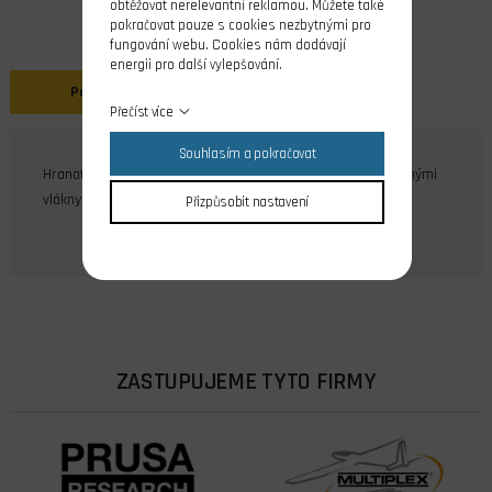
obtěžovat nerelevantní reklamou. Můžete také
pokračovat pouze s cookies nezbytnými pro
fungování webu. Cookies nám dodávají
energii pro další vylepšování.
Popis
Přečíst více
Souhlasím a pokračovat
Hranaté dlouhé lože z houževnatého plastu plněného skelnými
vlákny. Vhodná pro motory se zadní jehlou a čtyřtakty.
Přizpůsobit nastavení
ZASTUPUJEME TYTO FIRMY