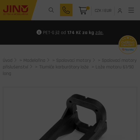
0
CZK
|
EUR
PET-G již od
174 Kč za kg
zde.
Úvod
>
Modelařina
>
Spalovací motory
>
Spalovací motory
příslušenství
>
Tlumiče karburátory lože
> Lože motoru 61/90
long