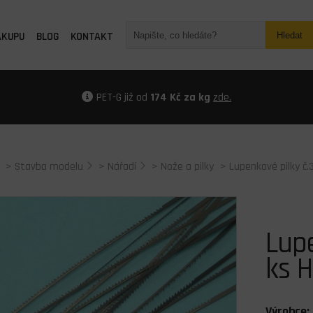
ÁKUPU
BLOG
KONTAKT
Hledat
PET-G již od
174 Kč za kg
zde.
>
Stavba modelu
>
Nářadí
>
Nože a pilky
> Lupenkové pilky č.3
Lupe
ks H
Výrobce: