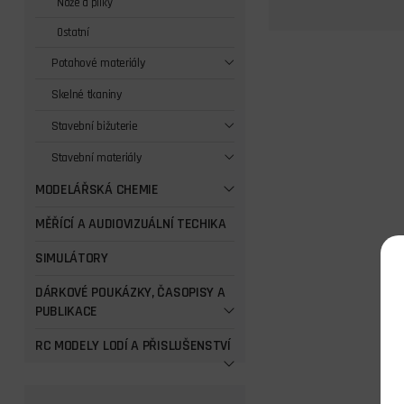
Nože a pilky
Ostatní
Potahové materiály
Skelné tkaniny
Stavební bižuterie
Stavební materiály
MODELÁŘSKÁ CHEMIE
MĚŘÍCÍ A AUDIOVIZUÁLNÍ TECHIKA
SIMULÁTORY
DÁRKOVÉ POUKÁZKY, ČASOPISY A
PUBLIKACE
RC MODELY LODÍ A PŘISLUŠENSTVÍ