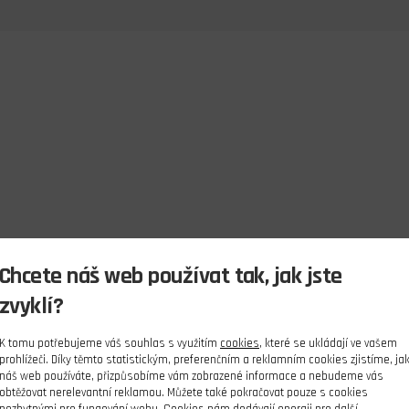
Chcete náš web používat tak, jak jste
zvyklí?
K tomu potřebujeme váš souhlas s využitím
cookies
, které se ukládají ve vašem
prohlížeči. Díky těmto statistickým, preferenčním a reklamním cookies zjistíme, ja
náš web používáte, přizpůsobíme vám zobrazené informace a nebudeme vás
obtěžovat nerelevantní reklamou. Můžete také pokračovat pouze s cookies