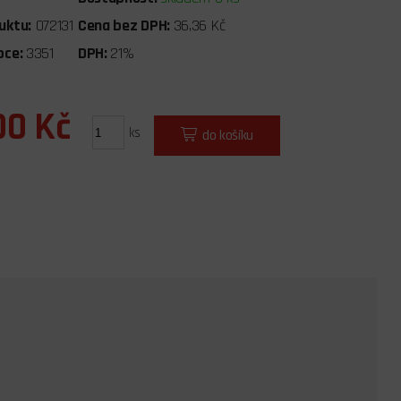
uktu:
072131
Cena bez DPH:
36,36 Kč
bce:
3351
DPH:
21%
00 Kč
ks
do košíku