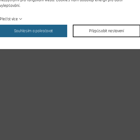
nezbytnými pro fungování webu. Cookies nám dodávají energii pro další
vylepšování.
Přečíst více
Souhlasím a pokračovat
Přizpůsobit nastavení