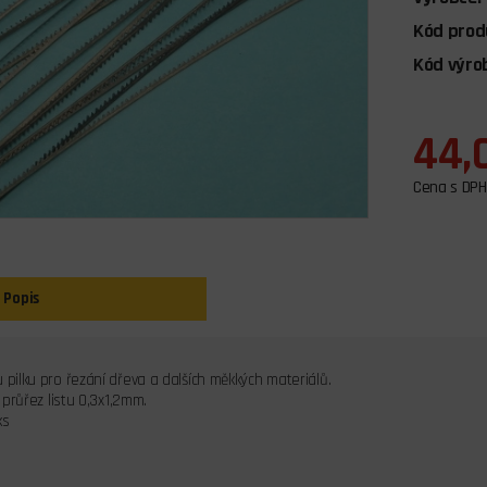
Kód prod
Kód výro
44,
Cena s DPH
Popis
 pilku pro řezání dřeva a dalších měkkých materiálů.
, průřez listu 0,3x1,2mm.
ks