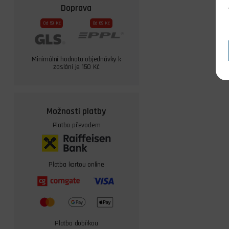
Doprava
Od 59 Kč
Od 69 Kč
Minimální hodnota objednávky k
zaslání je 150 Kč
Možnosti platby
Platba převodem
Platba kartou online
Platba dobírkou