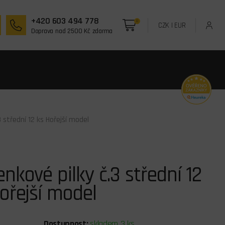
+420 603 494 778
0
CZK
|
EUR
Doprava nad 2500 Kč zdarma
 střední 12 ks Hořejší model
nkové pilky č.3 střední 12
ořejší model
Dostupnost:
skladem 3 ks