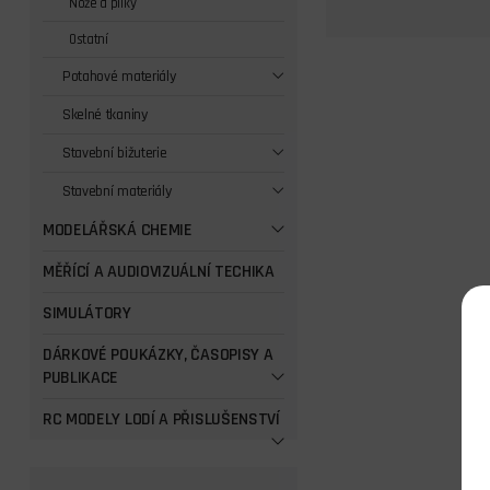
Nože a pilky
Ostatní
Potahové materiály
Skelné tkaniny
Stavební bižuterie
Stavební materiály
MODELÁŘSKÁ CHEMIE
MĚŘÍCÍ A AUDIOVIZUÁLNÍ TECHIKA
SIMULÁTORY
DÁRKOVÉ POUKÁZKY, ČASOPISY A
PUBLIKACE
RC MODELY LODÍ A PŘISLUŠENSTVÍ