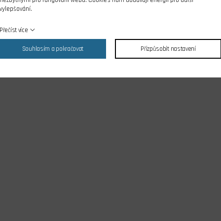
nezbytnými pro fungování webu. Cookies nám dodávají energii pro další
vylepšování.
Přečíst více
Souhlasím a pokračovat
Přizpůsobit nastavení