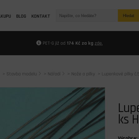
ÁKUPU
BLOG
KONTAKT
Hledat
PET-G již od
174 Kč za kg
zde.
>
Stavba modelu
>
Nářadí
>
Nože a pilky
> Lupenkové pilky č.
Lupe
ks H
Výrobce: