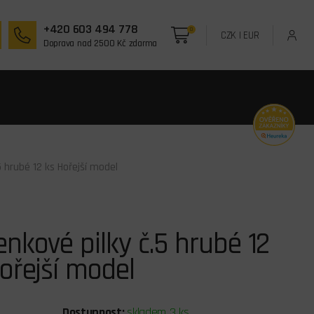
+420 603 494 778
0
CZK
|
EUR
Doprava nad 2500 Kč zdarma
5 hrubé 12 ks Hořejší model
nkové pilky č.5 hrubé 12
ořejší model
Dostupnost:
skladem 3 ks