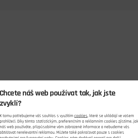
Chcete náš web používat tak, jak jste
zvyklí?
K tomu potřebujeme váš souhlas s využitím
cookies
, které se ukládají ve vašem
prohlížeči. Díky těmto statistickým, preferenčním a reklamním cookies zjistíme, ja
náš web používáte, přizpůsobíme vám zobrazené informace a nebudeme vás
obtěžovat nerelevantní reklamou. Můžete také pokračovat pouze s cookies