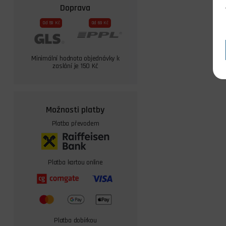
Doprava
Od 59 Kč
Od 69 Kč
Minimální hodnota objednávky k
zaslání je 150 Kč
Možnosti platby
Platba převodem
Platba kartou online
Platba dobírkou