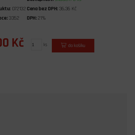
uktu:
072132
Cena bez DPH:
36,36 Kč
bce:
3352
DPH:
21%
00 Kč
ks
do košíku