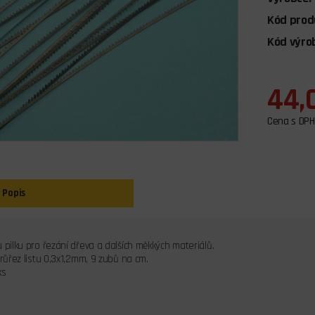
Kód prod
Kód výro
44,
Cena s DPH
Popis
 pilku pro řezání dřeva a dalších měkkých materiálů.
průřez listu 0,3x1,2mm, 9 zubů na cm.
ks