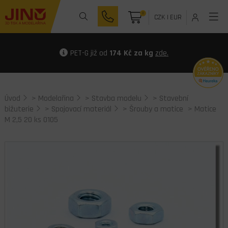
0
CZK
|
EUR
PET-G již od
174 Kč za kg
zde.
Úvod
>
Modelařina
>
Stavba modelu
>
Stavební
bižuterie
>
Spojovací materiál
>
Šrouby a matice
> Matice
M 2,5 20 ks 0105