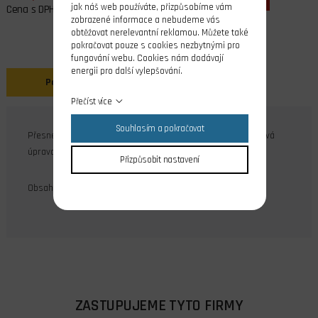
jak náš web používáte, přizpůsobíme vám
Cena s DPH
zobrazené informace a nebudeme vás
obtěžovat nerelevantní reklamou. Můžete také
pokračovat pouze s cookies nezbytnými pro
fungování webu. Cookies nám dodávají
energii pro další vylepšování.
Popis
Přečíst více
Souhlasím a pokračovat
Přesné ocelové šestihranné matice M2,5 DIN 934, povrchová
úprava galvanický zinek.
Přizpůsobit nastavení
Obsah balení: 20 ks
ZASTUPUJEME TYTO FIRMY