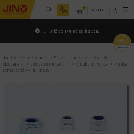
0
CZK
|
EUR
PET-G již od
174 Kč za kg
zde.
Úvod
>
Modelařina
>
Stavba modelu
>
Stavební
bižuterie
>
Spojovací materiál
>
Šrouby a matice
> Matice
samojistná M4 10 ks 0134