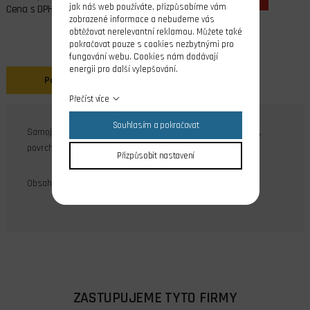
jak náš web používáte, přizpůsobíme vám
Cena s DPH
zobrazené informace a nebudeme vás
obtěžovat nerelevantní reklamou. Můžete také
pokračovat pouze s cookies nezbytnými pro
fungování webu. Cookies nám dodávají
energii pro další vylepšování.
Popis
Přečíst více
Souhlasím a pokračovat
Samojistné matice s nylonovou jistící vložkou M4, DIN 985,
povrchová úprava galvanický zinek.
Přizpůsobit nastavení
Obsah balení: 10 ks
ZASTUPUJEME TYTO FIRMY