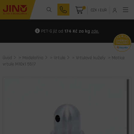
0
CZK
|
EUR
PET-G již od
174 Kč za kg
zde.
Úvod
>
Modelařina
>
Vrtule
>
Vrtulové kužely
> Matice
vrtule M10x1 5517