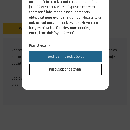
preferenčním a reklamním cookies zjistíme,
jak náš web používáte, přizpůsobíme vám
zobrazené informace a nebudeme vás
obtěžovat nerelevantní reklamou. Můžete také
pokračovat pouze s cookies nezbytnými pro
fungování webu. Cookies nám dodávají
Popis
energii pro další vylepšování.
Přečíst více
Nahrazuje matice a podložky vrtule u modelářských spalovacích
motorů. Tvar matice zaručuje vysokou bezpečnost a umožňuje
Souhlasím a pokračovat
použití elektrického starteru.
Přizpůsobit nastavení
Spalovací motory, pro které lze tuto matici použít:
MVVS 1.20