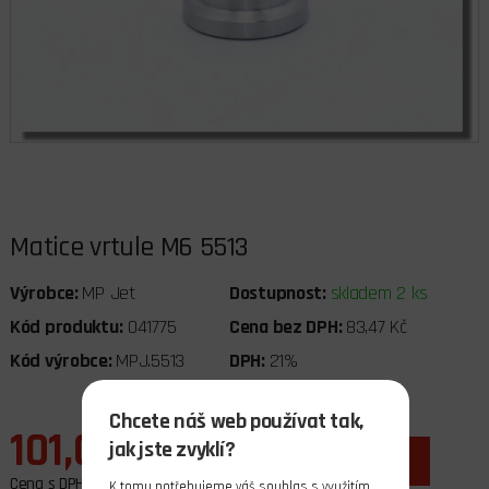
Matice vrtule M6 5513
Výrobce:
MP Jet
Dostupnost:
skladem 2 ks
Kód produktu:
041775
Cena bez DPH:
83,47 Kč
Kód výrobce:
MPJ.5513
DPH:
21%
Chcete náš web používat tak,
101,00 Kč
jak jste zvyklí?
ks
do košíku
Cena s DPH
K tomu potřebujeme váš souhlas s využitím