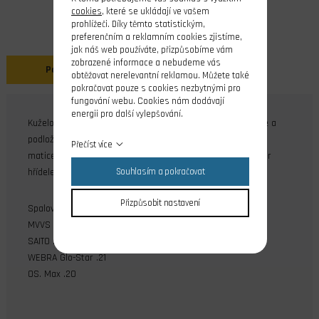
cookies
, které se ukládají ve vašem
prohlížeči. Díky těmto statistickým,
preferenčním a reklamním cookies zjistíme,
jak náš web používáte, přizpůsobíme vám
zobrazené informace a nebudeme vás
Popis
obtěžovat nerelevantní reklamou. Můžete také
pokračovat pouze s cookies nezbytnými pro
fungování webu. Cookies nám dodávají
energii pro další vylepšování.
Kuželová matice vrtule z duralové slitiny. Nahrazuje matice a
podložky vrtule u modelářských spalovacích motorů, nebo
Přečíst více
matice u unašečů pevné vrtule u elektromotorů pro průměr
hřídele 4 mm - 5 mm.
Souhlasím a pokračovat
Přizpůsobit nastavení
Spalovací motory, pro které lze tuto matici použít:
MVVS .12 - .77
SAITO .30 - .60
WEBRA Glo-Star .21
OS. Max .20