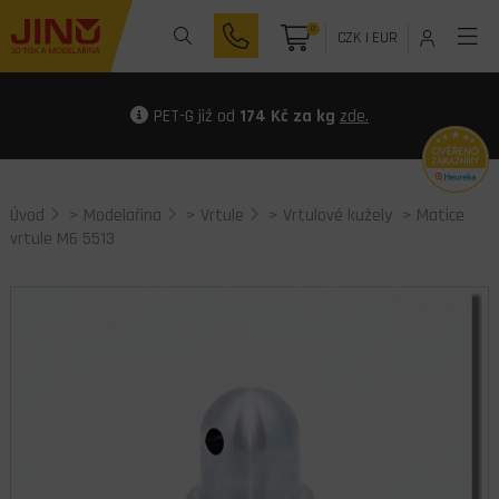
0
CZK
|
EUR
PET-G již od
174 Kč za kg
zde.
Úvod
>
Modelařina
>
Vrtule
>
Vrtulové kužely
> Matice
vrtule M6 5513