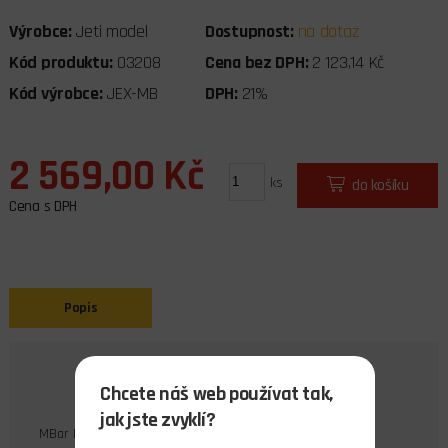
Výrobce:
Jeti model
Dostupnost:
na dotaz
Kód produktu:
03208
Cena bez DPH:
2 123,14 Kč
Kód výrobce:
JEX-MB
DPH:
21%
2 569,00 Kč
ks
do košíku
Cena s DPH
Popis
Chcete náš web používat tak,
jak jste zvyklí?
MBar EX je senzor měřící přetlak v nekorozivních