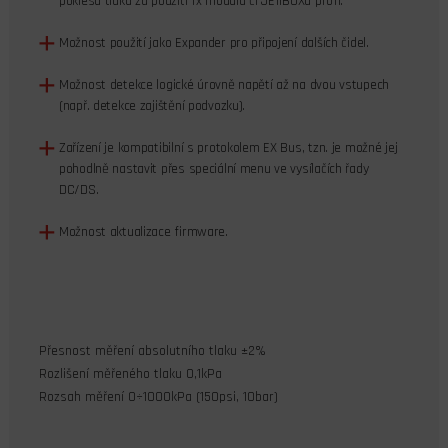
poklesu tlaku za použití Tx modulu či JETIBOXu profi.
Možnost použití jako Expander pro připojení dalších čidel.
Možnost detekce logické úrovně napětí až na dvou vstupech
(např. detekce zajištění podvozku).
Zařízení je kompatibilní s protokolem EX Bus, tzn. je možné jej
pohodlně nastavit přes speciální menu ve vysílačích řady
DC/DS.
Možnost aktualizace firmware.
Přesnost měření absolutního tlaku ±2%
Rozlišení měřeného tlaku 0,1kPa
Rozsah měření 0÷1000kPa (150psi, 10bar)