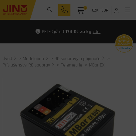
0
CZK
|
EUR
PET-G již od
174 Kč za kg
zde.
Úvod
>
Modelařina
>
RC soupravy a přijímače
>
Příslušenství RC souprav
>
Telemetrie
> MBar EX