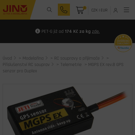
0
CZK
|
EUR
PET-G již od
174 Kč za kg
zde.
Úvod
>
Modelařina
>
RC soupravy a přijímače
>
Příslušenství RC souprav
>
Telemetrie
> MGPS EX rev.B GPS
senzor pro Duplex