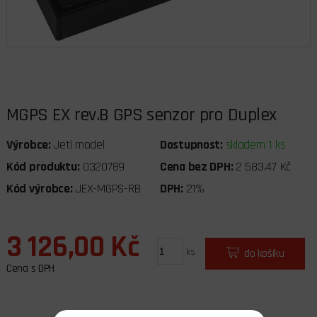
MGPS EX rev.B GPS senzor pro Duplex
Výrobce:
Jeti model
Dostupnost:
skladem 1 ks
Kód produktu:
0320789
Cena bez DPH:
2 583,47 Kč
Kód výrobce:
JEX-MGPS-RB
DPH:
21%
3 126,00 Kč
ks
do košíku
Cena s DPH