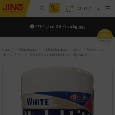
0
CZK
|
EUR
PET-G již od
174 Kč za kg
zde.
Úvod
>
Modelařina
>
Modelářská chemie
>
Barvy laky
tmely
> Model Lite White tmel na dřevo bílý 240 ml