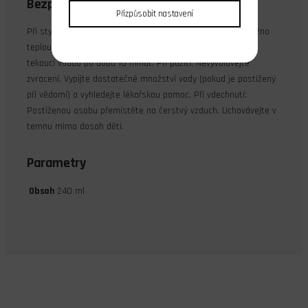
Bezpečnostní upozornění
Přizpůsobit nastavení
Při styku s kůží: Zasažené části pokožky umyjte pokud možno
teplou vodou a mýdlem. Při zasažení očí: Vyplachujte oko
tekoucí vodou po dobu 10 minut. Při požití: Nevyvolávejte
zvracení. Vypijte dostatečné množství vody (pokud je postižený
při vědomí) a vyhledejte lékařskou pomoc. Při vdechnutí:
Postiženou osobu přemístěte na čerstvý vzduch. Uchovávejte v
temnu mimo dosah dětí.
Parametry
Obsah
240 ml