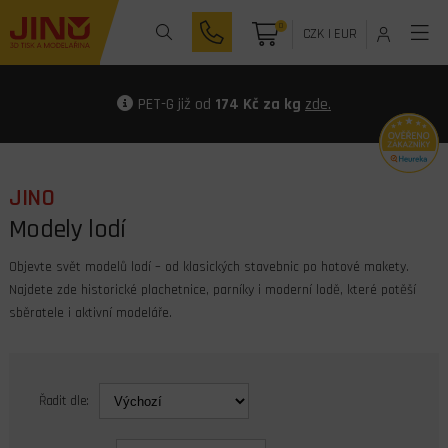
0
CZK
|
EUR
PET-G již od
174 Kč za kg
zde.
JINO
Modely lodí
Objevte svět modelů lodí – od klasických stavebnic po hotové makety.
Najdete zde historické plachetnice, parníky i moderní lodě, které potěší
sběratele i aktivní modeláře.
Řadit dle: