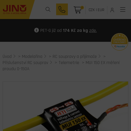
0
CZK
|
EUR
PET-G již od
174 Kč za kg
zde.
Úvod
>
Modelařina
>
RC soupravy a přijímače
>
Příslušenství RC souprav
>
Telemetrie
> MUI 150 EX měření
proudu 0-150A