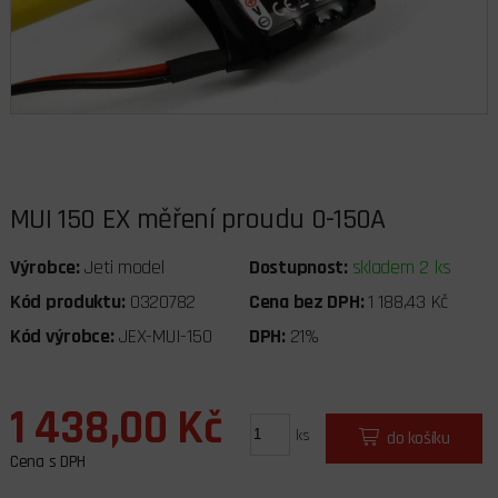
MUI 150 EX měření proudu 0-150A
Výrobce:
Jeti model
Dostupnost:
skladem 2 ks
Kód produktu:
0320782
Cena bez DPH:
1 188,43 Kč
Kód výrobce:
JEX-MUI-150
DPH:
21%
1 438,00 Kč
ks
do košíku
Cena s DPH