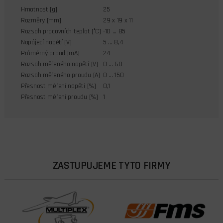
Hmotnost [g]
25
Rozměry [mm]
29 x 19 x 11
Rozsah pracovních teplot [°C]
-10 ... 85
Napájecí napětí [V]
5 ... 8,4
Průměrný proud [mA]
24
Rozsah měřeného napětí [V]
0 ... 60
Rozsah měřeného proudu [A]
0 ... 150
Přesnost měření napětí [%]
0,1
Přesnost měření proudu [%]
1
ZASTUPUJEME TYTO FIRMY