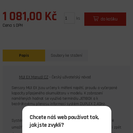
1 081,00 Kč
ks
do košíku
Cena s DPH
Popis
Soubory ke stažení
MUI EX Manuál CZ
- Český uživatelský návod
Sensory MUI EX jsou určeny k měření napětí, proudu a vyčerpané
kapacity připojeného akumulátoru v modelu. K zobrazení
naměřených hodnot se využívá terminálu JETIBOX a k
bezdrátovému přenosu informací systém DUPLEX 2,4GHz.
Chcete náš web používat tak,
Systém Duplex využívá pro komunikaci pásmo 2,4GHz, které
jak jste zvyklí?
umožňuje přenášet data nejen do modelu k jeho řízení, ale i zpět