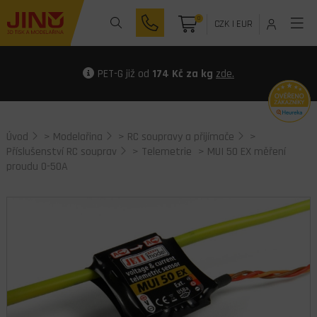
0
CZK
|
EUR
PET-G již od
174 Kč za kg
zde.
Úvod
>
Modelařina
>
RC soupravy a přijímače
>
Příslušenství RC souprav
>
Telemetrie
> MUI 50 EX měření
proudu 0-50A