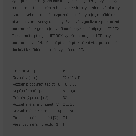
vyčerpané kapacity. Zvukovou signalizaci generuje vysílačový
modul prostřednictvím zabudované sirénky. Jednotlivé alarmy
jsou od sebe, pro lepší rozpoznání odlišeny a je jim přiděleno
písmeno z morseovy abecedy. Zvuková signalizace překročení
parametrů se generuje i v případě, když není připojen JETIBOX.
Pokud máte připojen JETIBOX, vypíše se na jeho LCD jaký
parametr byl překročen. V případě překročení více parametrů
dochází k střídání alarmů i výpisů na LCD.
Hmotnost [g]
19
Rozměry [mm]
27 x 19 x 11
Rozsah pracovních teplot [°C]
-10 ... 85
Napájecí napětí [V]
5 ... 8,4
Průměrný proud [mA]
32
Rozsah měřeného napětí [V]
0 ... 60
Rozsah měřeného proudu [A]
0 ... 50
Přesnost měření napětí [%]
0,1
Přesnost měření proudu [%]
1