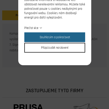
obtěžovat nerelevantní reklamou. Můžete také
pokračovat pouze s cookies nezbytnými pro
fungování webu. Cookies nám dodávají
Popis
energii pro další vylepšování.
Přečíst více
Kompaktní síťový nabíječ pro nabíjení 4-čl. aku NiMH ve
Souhlasím a pokračovat
vysílačích Hitec proudem 180 mA. Pro vysílače: LYNX 4S, FLASH
7. Signalizace nabíjení LED diodou (červená - nabíjí/zelená -
Přizpůsobit nastavení
nabito).
ZASTUPUJEME TYTO FIRMY