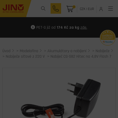
0
CZK
|
EUR
PET-G již od
174 Kč za kg
zde.
Úvod
>
Modelařina
>
Akumulátory a nabíjení
>
Nabíječe
>
Nabíječe síťové z 220 V
> Nabíječ CG-S82 Hitec na 4,8V Flash 7