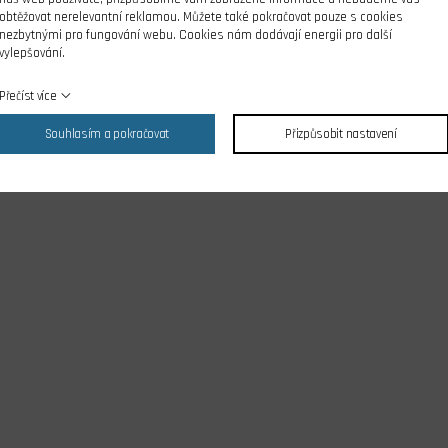
obtěžovat nerelevantní reklamou. Můžete také pokračovat pouze s cookies
nezbytnými pro fungování webu. Cookies nám dodávají energii pro další
vylepšování.
Přečíst více
Souhlasím a pokračovat
Přizpůsobit nastavení