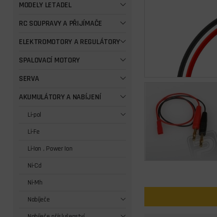
MODELY LETADEL
RC SOUPRAVY A PŘIJÍMAČE
ELEKTROMOTORY A REGULÁTORY
SPALOVACÍ MOTORY
SERVA
AKUMULÁTORY A NABÍJENÍ
Li-pol
Li-Fe
Li-Ion , Power Ion
Ni-Cd
Ni-Mh
Nabíječe
Nabíječe příslušenství