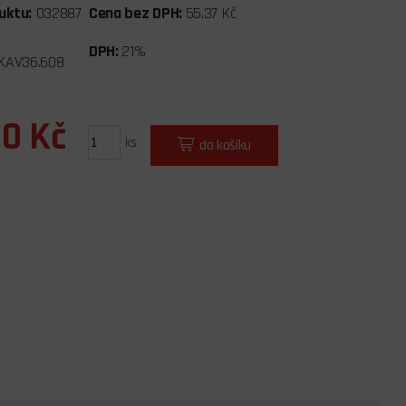
uktu:
032887
Cena bez DPH:
55,37 Kč
DPH:
21%
KAV36.608
00 Kč
ks
do košíku