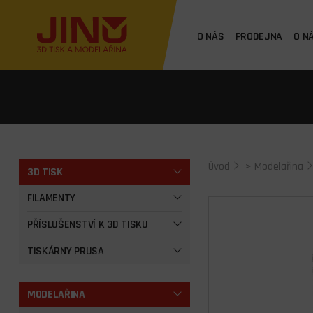
O NÁS
PRODEJNA
O N
Úvod
>
Modelařina
3D TISK
FILAMENTY
PŘÍSLUŠENSTVÍ K 3D TISKU
TISKÁRNY PRUSA
MODELAŘINA