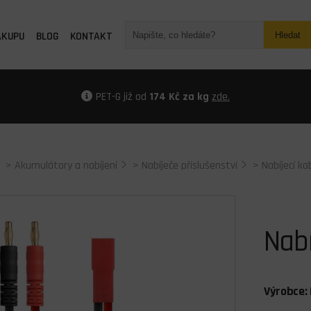
ÁKUPU
BLOG
KONTAKT
Hledat
PET-G již od
174 Kč za kg
zde.
>
Akumulátory a nabíjení
>
Nabíječe příslušenství
>
Nabíjecí ka
Nabí
Výrobce: