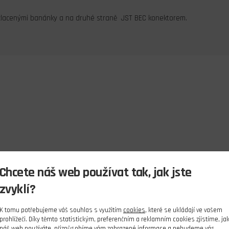
ozlacenými banánky a na druhé straně JST BEC konektorem.
Chcete náš web používat tak, jak jste
zvyklí?
K tomu potřebujeme váš souhlas s využitím
cookies
, které se ukládají ve vašem
prohlížeči. Díky těmto statistickým, preferenčním a reklamním cookies zjistíme, ja
náš web používáte, přizpůsobíme vám zobrazené informace a nebudeme vás