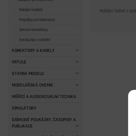
Nabíjecí kabely
Nabíjecí kabel s p
Propojky pro balancery
Servisní konektory
Sondy,čipy a ostatní
KONEKTORY A KABELY
VRTULE
STAVBA MODELU
MODELÁŘSKÁ CHEMIE
MĚŘÍCÍ A AUDIOVIZUÁLNÍ TECHIKA
SIMULÁTORY
DÁRKOVÉ POUKÁZKY, ČASOPISY A
PUBLIKACE