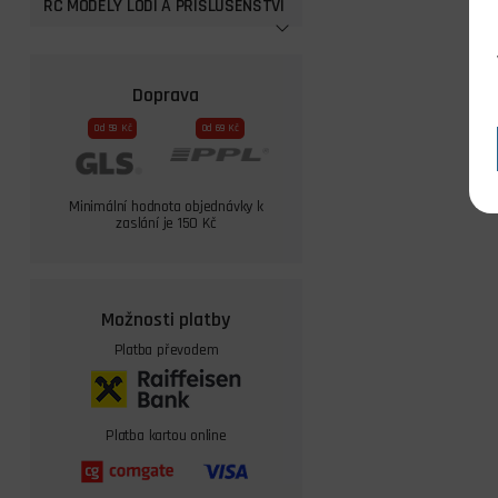
RC MODELY LODÍ A PŘISLUŠENSTVÍ
Doprava
Od 59 Kč
Od 69 Kč
Minimální hodnota objednávky k
zaslání je 150 Kč
Možnosti platby
Platba převodem
Platba kartou online