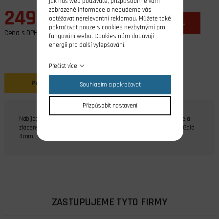
jak náš web používáte, přizpůsobíme vám
249,00 Kč
zobrazené informace a nebudeme vás
obtěžovat nerelevantní reklamou. Můžete také
ks
do košíku
pokračovat pouze s cookies nezbytnými pro
Cena s DPH
fungování webu. Cookies nám dodávají
energii pro další vylepšování.
Přečíst více
Popis
Souhlasím a pokračovat
Přizpůsobit nastavení
Nabíjecí kabel se 4 mm zlacenými banánky na straně nabíječe a
zlacenými konektory Tamiya, Daen-T, Gold 2mm, Gold 3,5mm, Gold
4mm.
ZASTUPUJEME TYTO FIRMY