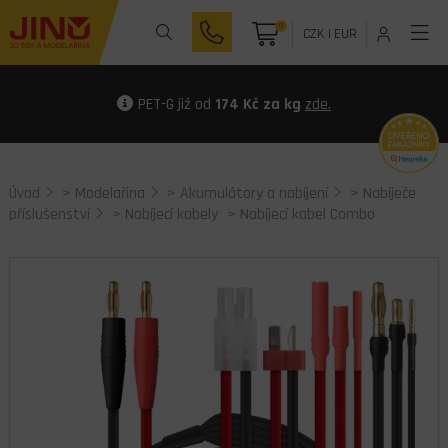
0
CZK
|
EUR
PET-G již od
174 Kč za kg
zde.
Úvod
>
Modelařina
>
Akumulátory a nabíjení
>
Nabíječe
příslušenství
>
Nabíjecí kabely
> Nabíjecí kabel Combo