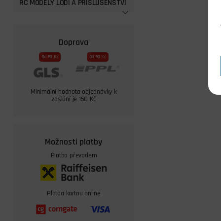
RC MODELY LODÍ A PŘISLUŠENSTVÍ
Doprava
Od 59 Kč
Od 69 Kč
Minimální hodnota objednávky k
zaslání je 150 Kč
Možnosti platby
Platba převodem
Platba kartou online