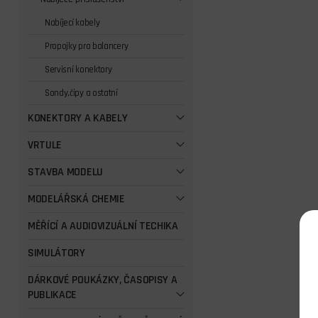
Nabíjecí kabely
Propojky pro balancery
Servisní konektory
Sondy,čipy a ostatní
KONEKTORY A KABELY
VRTULE
STAVBA MODELU
MODELÁŘSKÁ CHEMIE
MĚŘÍCÍ A AUDIOVIZUÁLNÍ TECHIKA
SIMULÁTORY
DÁRKOVÉ POUKÁZKY, ČASOPISY A
PUBLIKACE