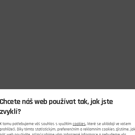
Chcete náš web používat tak, jak jste
zvyklí?
K tomu potřebujeme váš souhlas s využitím
cookies
, které se ukládají ve vašem
prohlížeči. Díky těmto statistickým, preferenčním a reklamním cookies zjistíme, ja
náš web používáte, přizpůsobíme vám zobrazené informace a nebudeme vás