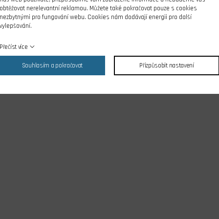
obtěžovat nerelevantní reklamou. Můžete také pokračovat pouze s cookies
nezbytnými pro fungování webu. Cookies nám dodávají energii pro další
vylepšování.
Přečíst více
Souhlasím a pokračovat
Přizpůsobit nastavení