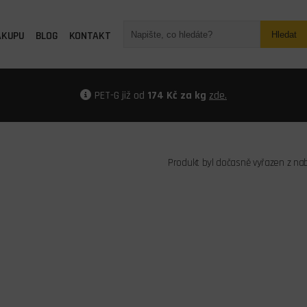
ÁKUPU
BLOG
KONTAKT
Hledat
PET-G již od
174 Kč za kg
zde.
Produkt byl dočasně vyřazen z na