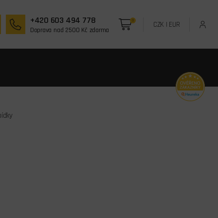
+420 603 494 778
0
CZK
|
EUR
Doprava nad 2500 Kč zdarma
bídky