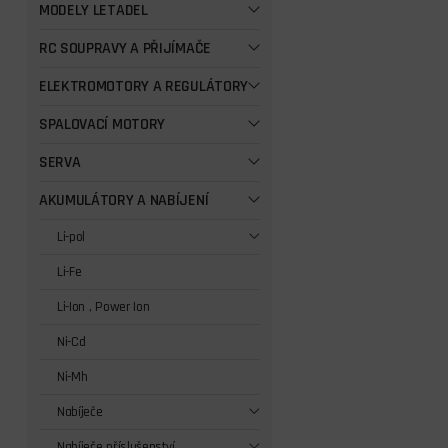
MODELY LETADEL
RC SOUPRAVY A PŘIJÍMAČE
ELEKTROMOTORY A REGULÁTORY
SPALOVACÍ MOTORY
SERVA
AKUMULÁTORY A NABÍJENÍ
Li-pol
Li-Fe
Li-Ion , Power Ion
Ni-Cd
Ni-Mh
Nabíječe
Nabíječe příslušenství