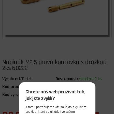
Napínák M2,5 pravá koncovka s drážkou
2ks 60222
Výrobce:
MP Jet
Dostupnost:
skladem 2 ks
Kód produktu:
0513291
Cena bez DPH:
67,77 Kč
Chcete náš web používat tak,
Kód výrobce:
MPJ.60222
DPH:
21%
jak jste zvyklí?
K tomu potřebujeme váš souhlas s využitím
cookies
, které se ukládají ve vašem