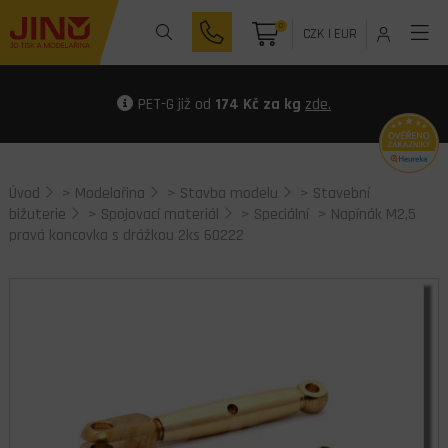
0
CZK
|
EUR
PET-G již od
174 Kč za kg
zde.
Úvod
>
Modelařina
>
Stavba modelu
>
Stavební
bižuterie
>
Spojovací materiál
>
Speciální
> Napínák M2,5
pravá koncovka s drážkou 2ks 60222