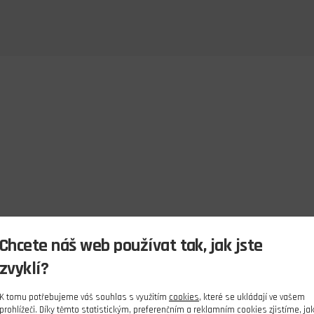
Chcete náš web používat tak, jak jste
zvyklí?
K tomu potřebujeme váš souhlas s využitím
cookies
, které se ukládají ve vašem
prohlížeči. Díky těmto statistickým, preferenčním a reklamním cookies zjistíme, ja