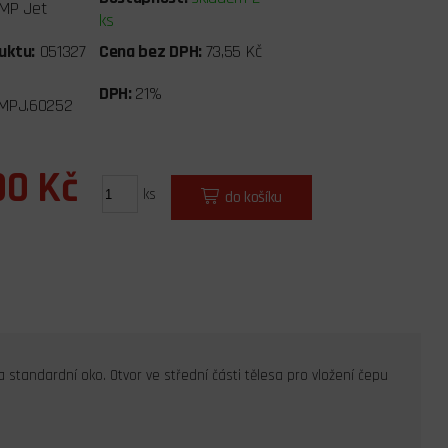
MP Jet
ks
uktu:
051327
Cena bez DPH:
73,55 Kč
DPH:
21%
MPJ.60252
00 Kč
ks
do košíku
standardní oko. Otvor ve střední části tělesa pro vložení čepu