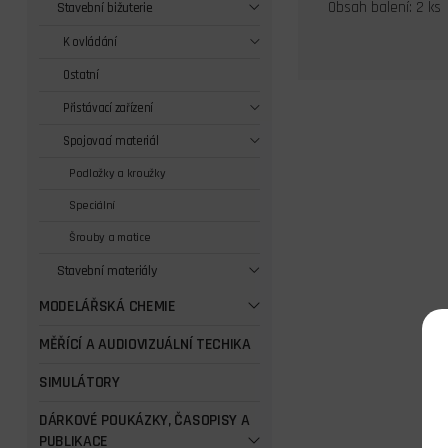
Obsah balení: 2 ks
Stavební bižuterie
K ovládání
Ostatní
Přistávací zařízení
Spojovací materiál
Podložky a kroužky
Speciální
Šrouby a matice
Stavební materiály
MODELÁŘSKÁ CHEMIE
MĚŘÍCÍ A AUDIOVIZUÁLNÍ TECHIKA
SIMULÁTORY
DÁRKOVÉ POUKÁZKY, ČASOPISY A
PUBLIKACE