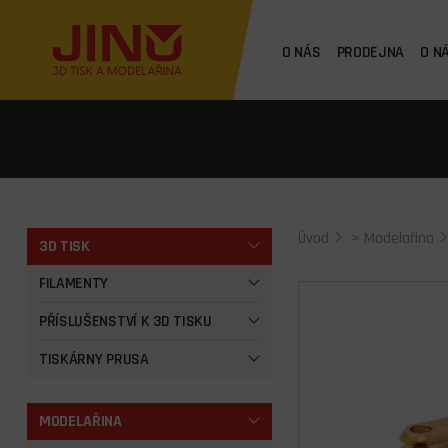
O NÁS
PRODEJNA
O N
Úvod
>
Modelařina
3D TISK
FILAMENTY
PŘÍSLUŠENSTVÍ K 3D TISKU
TISKÁRNY PRUSA
MODELAŘINA