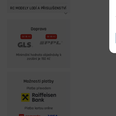
RC MODELY LODÍ A PŘISLUŠENSTVÍ
Doprava
Od 59 Kč
Od 69 Kč
Minimální hodnota objednávky k
zaslání je 150 Kč
Možnosti platby
Platba převodem
Platba kartou online