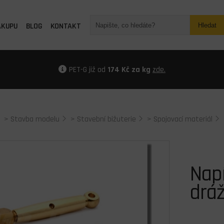
ÁKUPU
BLOG
KONTAKT
Hledat
PET-G již od
174 Kč za kg
zde.
>
Stavba modelu
>
Stavební bižuterie
>
Spojovací materiál
Nap
drá