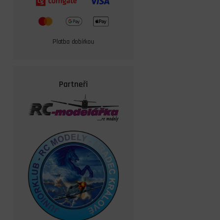
Platba dobírkou
Partneři