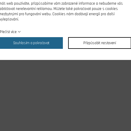
náš web používáte, přizpůsobíme vám zobrazené informace a nebudeme vás
obtěžovat nerelevantní reklamou. Můžete také pokračovat pouze s cookies
nezbytnými pro fungování webu. Cookies nám dodávají energii pro další
vylepšování.
Přečíst více
Souhlasím a pokračovat
Přizpůsobit nastavení