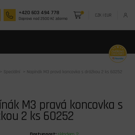
+420 603 494 778
0
CZK
|
EUR
Doprava nad 2500 Kč zdarma
>
Speciální
> Napínák M3 pravá koncovka s drážkou 2 ks 60252
ínák M3 pravá koncovka s
žkou 2 ks 60252
Dostupnost:
skladem 2