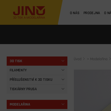
O NÁS
PRODEJNA
O N
Úvod
>
Modelařina
3D TISK
FILAMENTY
PŘÍSLUŠENSTVÍ K 3D TISKU
TISKÁRNY PRUSA
MODELAŘINA