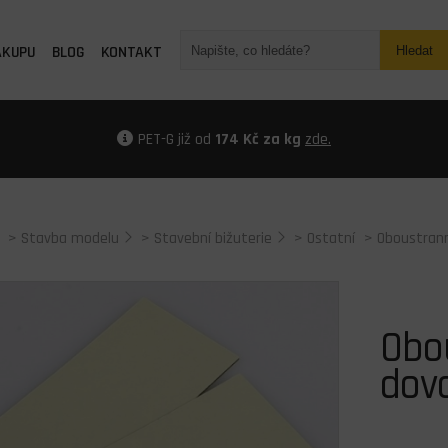
ÁKUPU
BLOG
KONTAKT
Hledat
PET-G již od
174 Kč za kg
zde.
>
Stavba modelu
>
Stavební bižuterie
>
Ostatní
> Oboustrann
Obou
dov