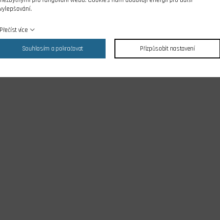
nezbytnými pro fungování webu. Cookies nám dodávají energii pro další
vylepšování.
Přečíst více
Souhlasím a pokračovat
Přizpůsobit nastavení