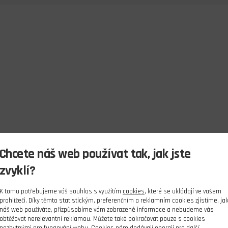
Chcete náš web používat tak, jak jste
zvyklí?
K tomu potřebujeme váš souhlas s využitím
cookies
, které se ukládají ve vašem
prohlížeči. Díky těmto statistickým, preferenčním a reklamním cookies zjistíme, ja
náš web používáte, přizpůsobíme vám zobrazené informace a nebudeme vás
obtěžovat nerelevantní reklamou. Můžete také pokračovat pouze s cookies