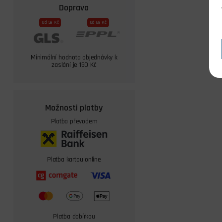
Doprava
Od 59 Kč
Od 69 Kč
Minimální hodnota objednávky k
zaslání je 150 Kč
Možnosti platby
Platba převodem
Platba kartou online
Platba dobírkou