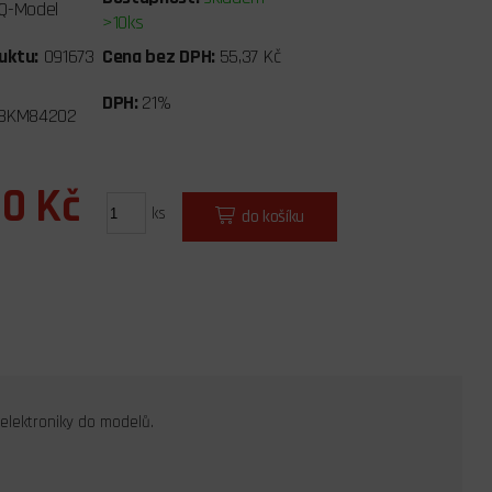
Q-Model
>10ks
uktu:
091673
Cena bez DPH:
55,37 Kč
DPH:
21%
8KM84202
00 Kč
ks
do košíku
 elektroniky do modelů.