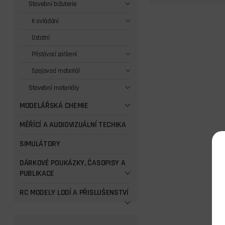
Stavební bižuterie
K ovládání
Ostatní
Přistávací zařízení
Spojovací materiál
Stavební materiály
MODELÁŘSKÁ CHEMIE
MĚŘÍCÍ A AUDIOVIZUÁLNÍ TECHIKA
SIMULÁTORY
DÁRKOVÉ POUKÁZKY, ČASOPISY A
PUBLIKACE
RC MODELY LODÍ A PŘISLUŠENSTVÍ