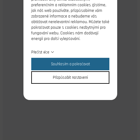
preferenčním a reklamním cookies zjistíme,
jak náš web používáte, přizpůsobíme vám
zobrazené informace a nebudeme vás
obtěžovat nerelevantní reklamou. Můžete také
pokračovat pouze s cookies nezbytnými pro
fungování webu. Cookies nám dodávají
energii pro další vylepšování.
Přečíst více
Souhlasím a pokračovat
Přizpůsobit nastavení