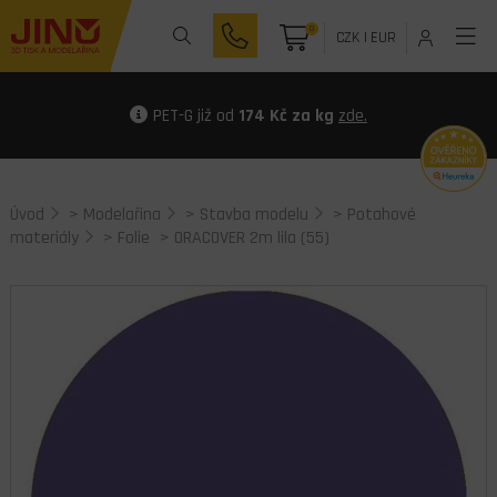
0
CZK
|
EUR
PET-G již od
174 Kč za kg
zde.
Úvod
>
Modelařina
>
Stavba modelu
>
Potahové
materiály
>
Folie
> ORACOVER 2m lila (55)