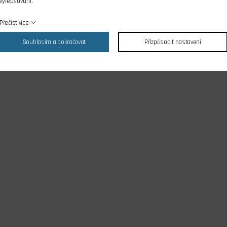
vylepšování.
Přečíst více
Souhlasím a pokračovat
Přizpůsobit nastavení