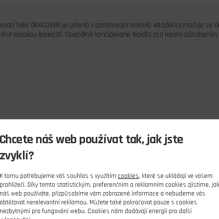
ovací folie ORACOVER je určená k potahování modelů letadel.Vyznačuje se do
ně vysokou lepivostí. Speciálně koncipované lepidlo pro lepení působením tep
Chcete náš web používat tak, jak jste
zvyklí?
K tomu potřebujeme váš souhlas s využitím
cookies
, které se ukládají ve vašem
prohlížeči. Díky těmto statistickým, preferenčním a reklamním cookies zjistíme, ja
náš web používáte, přizpůsobíme vám zobrazené informace a nebudeme vás
obtěžovat nerelevantní reklamou. Můžete také pokračovat pouze s cookies
nezbytnými pro fungování webu. Cookies nám dodávají energii pro další