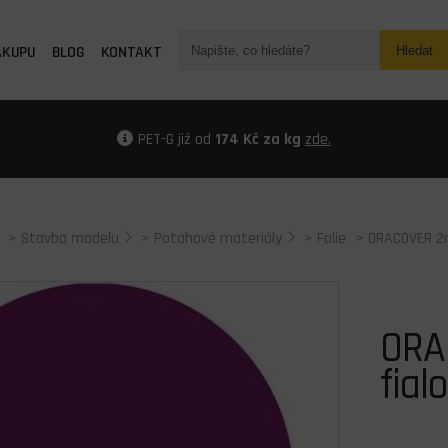
ÁKUPU
BLOG
KONTAKT
Hledat
PET-G již od
174 Kč za kg
zde.
>
Stavba modelu
>
Potahové materiály
>
Folie
> ORACOVER 2m
ORA
fial