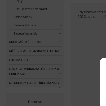
Papíry
Příslušenství k potahování
Polyesterová nažehl
250 Celsia a mimořád
Skelné tkaniny
Stavební bižuterie
Stavební materiály
MODELÁŘSKÁ CHEMIE
MĚŘÍCÍ A AUDIOVIZUÁLNÍ TECHIKA
SIMULÁTORY
DÁRKOVÉ POUKÁZKY, ČASOPISY A
PUBLIKACE
RC MODELY LODÍ A PŘISLUŠENSTVÍ
Doprava