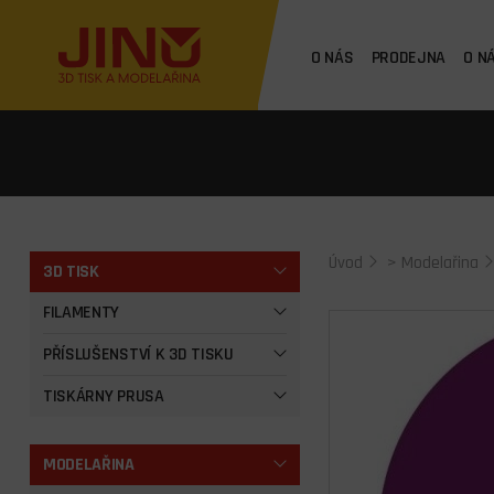
O NÁS
PRODEJNA
O N
Úvod
>
Modelařina
3D TISK
FILAMENTY
PŘÍSLUŠENSTVÍ K 3D TISKU
TISKÁRNY PRUSA
MODELAŘINA