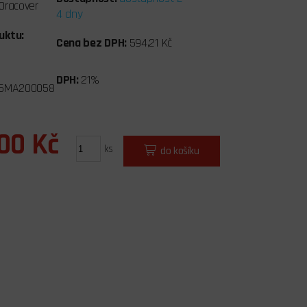
Oracover
4 dny
uktu:
Cena bez DPH:
594,21 Kč
DPH:
21%
5MA200058
,00 Kč
ks
do košíku