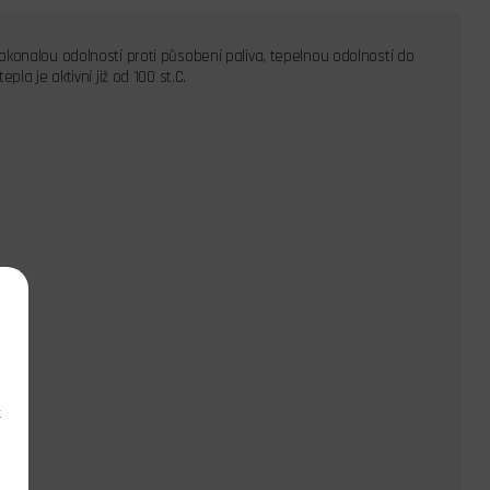
konalou odolností proti působení paliva, tepelnou odolností do
la je aktivní již od 100 st.C.
k