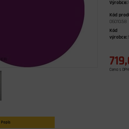
Výrobce:
Kód prod
06010.58
Kód
výrobce:
719
Cena s DPH
Popis