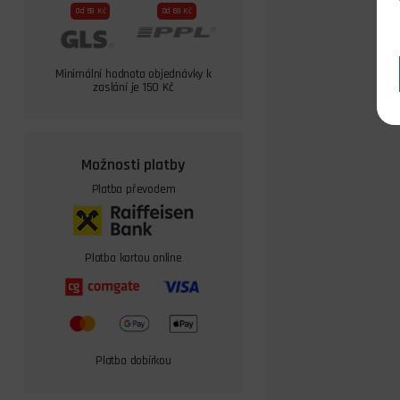
Od 59 Kč
Od 69 Kč
Minimální hodnota objednávky k
zaslání je 150 Kč
Možnosti platby
Platba převodem
Platba kartou online
Platba dobírkou