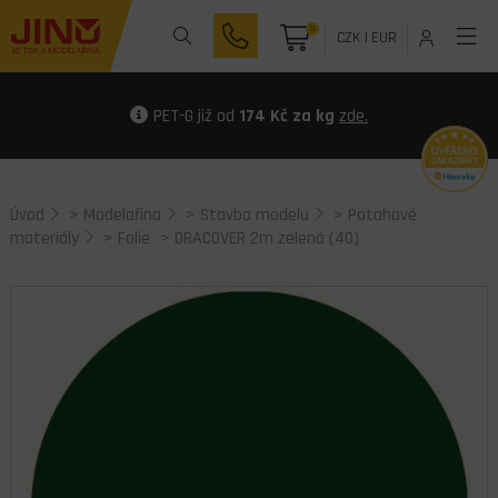
0
CZK
|
EUR
PET-G již od
174 Kč za kg
zde.
Úvod
>
Modelařina
>
Stavba modelu
>
Potahové
materiály
>
Folie
> ORACOVER 2m zelená (40)