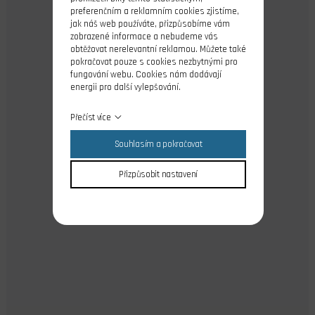
preferenčním a reklamním cookies zjistíme,
jak náš web používáte, přizpůsobíme vám
zobrazené informace a nebudeme vás
obtěžovat nerelevantní reklamou. Můžete také
pokračovat pouze s cookies nezbytnými pro
fungování webu. Cookies nám dodávají
energii pro další vylepšování.
Přečíst více
Souhlasím a pokračovat
Přizpůsobit nastavení