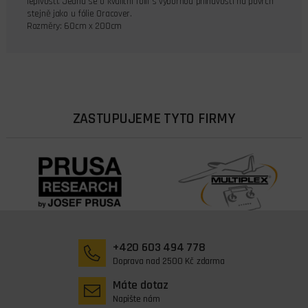
lepivostí. Jedná se o kvalitní fólii s výbornou přilnavostí na povrch
stejně jako u fólie Oracover.
Rozměry: 60cm x 200cm
ZASTUPUJEME TYTO FIRMY
+420 603 494 778
Doprava nad 2500 Kč zdarma
Máte dotaz
Napište nám