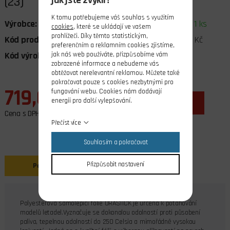
(23)
K tomu potřebujeme váš souhlas s využitím
Výrobce:
Oracover
Dostupnost:
skladem 1 ks
cookies
, které se ukládají ve vašem
prohlížeči. Díky těmto statistickým,
Kód produktu:
06015.23
Cena bez DPH:
594,21 Kč
preferenčním a reklamním cookies zjistíme,
Kód výrobce:
5MA200323
DPH:
21%
jak náš web používáte, přizpůsobíme vám
zobrazené informace a nebudeme vás
obtěžovat nerelevantní reklamou. Můžete také
pokračovat pouze s cookies nezbytnými pro
719,00 Kč
fungování webu. Cookies nám dodávají
energii pro další vylepšování.
ks
do košíku
Cena s DPH
Přečíst více
Souhlasím a pokračovat
Přizpůsobit nastavení
Popis
Polyesterová samolepící folie ORASTICK je určená k potahování
modelů letadel.Vyznačuje se dokonalou odolností proti působení
paliva, tepelnou odolností do 250 Celsia a mimořádně vysokou