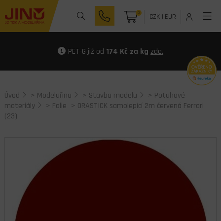
0
CZK
|
EUR
PET-G již od
174 Kč za kg
zde.
Úvod
>
Modelařina
>
Stavba modelu
>
Potahové
materiály
>
Folie
> ORASTICK samolepící 2m červená Ferrari
(23)