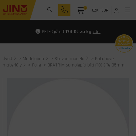
0
CZK
|
EUR
PET-G již od
174 Kč za kg
zde.
Úvod
>
Modelařina
>
Stavba modelu
>
Potahové
materiály
>
Folie
> ORATRIM samolepící bílá (10) šíře 95mm