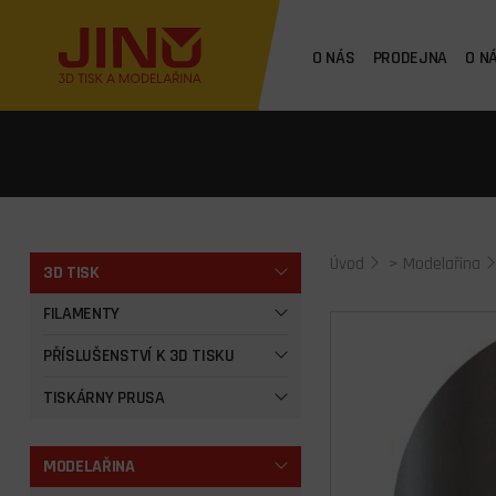
O NÁS
PRODEJNA
O N
Úvod
>
Modelařina
3D TISK
FILAMENTY
PŘÍSLUŠENSTVÍ K 3D TISKU
TISKÁRNY PRUSA
MODELAŘINA