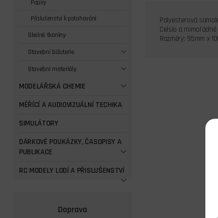
Papíry
Příslušenství k potahování
Polyesterová samole
Celsia a mimořádně v
Skelné tkaniny
Rozměry: 95mm x 1
Stavební bižuterie
Stavební materiály
MODELÁŘSKÁ CHEMIE
MĚŘÍCÍ A AUDIOVIZUÁLNÍ TECHIKA
SIMULÁTORY
DÁRKOVÉ POUKÁZKY, ČASOPISY A
PUBLIKACE
RC MODELY LODÍ A PŘISLUŠENSTVÍ
Doprava