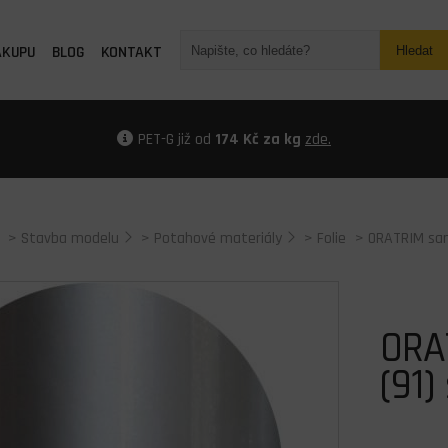
ÁKUPU
BLOG
KONTAKT
Hledat
PET-G již od
174 Kč za kg
zde.
>
Stavba modelu
>
Potahové materiály
>
Folie
> ORATRIM sam
ORAT
(91)