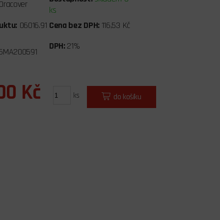
Oracover
ks
uktu:
06016.91
Cena bez DPH:
116,53 Kč
DPH:
21%
5MA200591
00 Kč
ks
do košíku