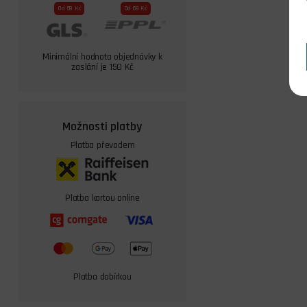
Od 59 Kč
Od 69 Kč
Minimální hodnota objednávky k
zaslání je 150 Kč
Možnosti platby
Platba převodem
Platba kartou online
Platba dobírkou