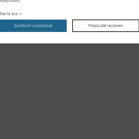
vylepšování.
Přečíst více
Souhlasím a pokračovat
Přizpůsobit nastavení