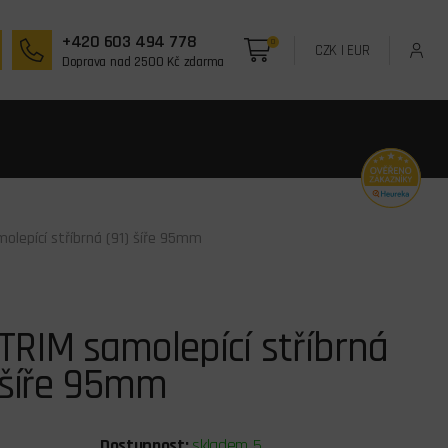
+420 603 494 778
0
CZK
|
EUR
Doprava nad 2500 Kč zdarma
olepící stříbrná (91) šíře 95mm
RIM samolepící stříbrná
 šíře 95mm
Dostupnost:
skladem 5