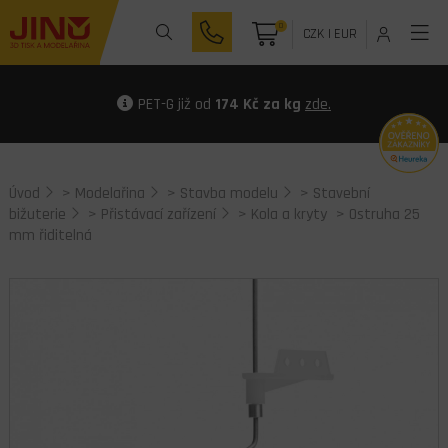
0
CZK
|
EUR
PET-G již od
174 Kč za kg
zde.
Úvod
>
Modelařina
>
Stavba modelu
>
Stavební
bižuterie
>
Přistávací zařízení
>
Kola a kryty
> Ostruha 25
mm řiditelná