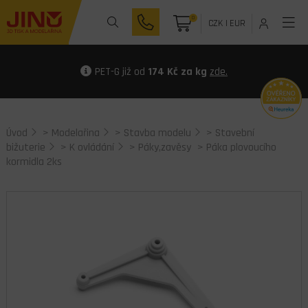
0
CZK
|
EUR
PET-G již od
174 Kč za kg
zde.
Úvod
>
Modelařina
>
Stavba modelu
>
Stavební
bižuterie
>
K ovládání
>
Páky,zavěsy
> Páka plovoucího
kormidla 2ks