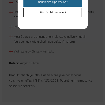
5% nitromethanu pro spolehlivý chod
Souhlasím a pokračovat
Optimalizovaná kombinace aditiv pro vysokou teplotní stabilitu,
Přizpůsobit nastavení
snadné startování a vysoké maximální otáčky
Inhibitor koroze pro vysokou životnost motoru
Modrá barva pro snadnou kontrolu stavu paliva v nádrži
(barvivo neovlivňuje chod nebo seřízení motoru)
Vyvinuto a vyrábí se v Německu
Balení:
kanystr 5 litrů.
Produkt obsahuje látky klasifikované jako nebezpečné
ve smyslu nařízení (ES) č. 1272/2008. Podrobné informace viz
sekce "Ke stažení".