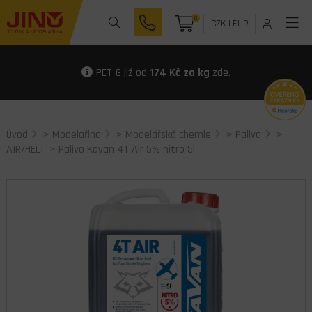
0
CZK
|
EUR
PET-G již od
174 Kč za kg
zde.
Úvod
>
Modelařina
>
Modelářská chemie
>
Paliva
>
AIR/HELI
> Palivo Kavan 4T Air 5% nitro 5l