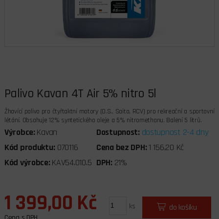
Palivo Kavan 4T Air 5% nitro 5l
Žhavící palivo pro čtyřtaktní motory (O.S., Saito, RCV) pro rekreační a sportovní
létání. Obsahuje 12% syntetického oleje a 5% nitromethanu. Balení 5 litrů.
Výrobce:
Kavan
Dostupnost:
dostupnost 2-4 dny
Kód produktu:
070116
Cena bez DPH:
1 156,20 Kč
Kód výrobce:
KAV54.010.5
DPH:
21%
1 399,00 Kč
ks
do košíku
Cena s DPH