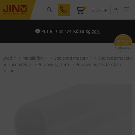
0
CZK
|
EUR
PET-G již od
174 Kč za kg
zde.
Úvod
>
Modelařina
>
Spalovací motory
>
Spalovací motory
příslušenství
>
Palivový systém
> Palivová hadička 2x0,75
silikon