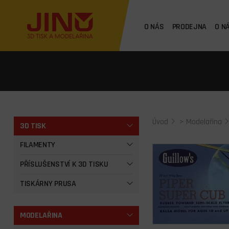
O NÁS
PRODEJNA
O N
Úvod
>
Modelařina
3D TISK
FILAMENTY
PŘÍSLUŠENSTVÍ K 3D TISKU
TISKÁRNY PRUSA
MODELAŘINA