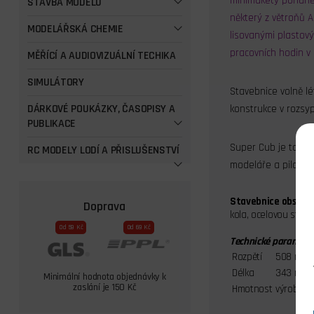
minimakety poháněn
STAVBA MODELU
některý z větroňů A
MODELÁŘSKÁ CHEMIE
lisovanými plastový
pracovních hodin v 
MĚŘÍCÍ A AUDIOVIZUÁLNÍ TECHIKA
SIMULÁTORY
Stavebnice volně l
DÁRKOVÉ POUKÁZKY, ČASOPISY A
konstrukce v rozsy
PUBLIKACE
Super Cub je také v
RC MODELY LODÍ A PŘISLUŠENSTVÍ
modeláře a pilota b
Stavebnice obsahuj
Doprava
kola, ocelovou strun
Od 59 Kč
Od 69 Kč
Technické parametry
Rozpětí
508 mm
Délka
343 mm
Minimální hodnota objednávky k
zaslání je 150 Kč
Hmotnost
výrobce 