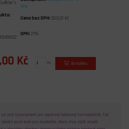
Guillow´s
dny
uktu:
Cena bez DPH:
503,31 Kč
DPH:
21%
4SH0602
,00 Kč
ks
do košíku
 se stal synonymem pro vzpěrový kabinový hornoplošník. Tak
ideální první krok pro modeláře, který chce začít stavět