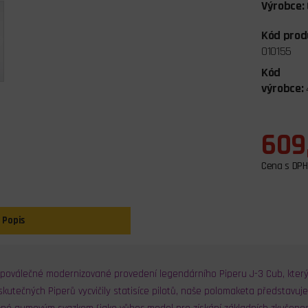
Výrobce:
Kód prod
010155
Kód
výrobce:
609
Cena s DPH
Popis
 poválečné modernizované provedení legendárního Piperu J-3 Cub, který
skutečných Piperů vycvičily statisíce pilotů, naše polomaketa představuje 