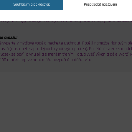
Souhlasím a pokračovat
Přizpůsobit nastavení
VYLAMUJTE! Prkénko otočte, položte na pracovní desku a lehce přebruste jemn
kud by stále byly některými vlákny dřeva "vázány" k prkénku, opatrně díl oddě
o svazku:
vyperte v mýdlové vodě a nechejte uschnout. Poté ji namažte ricínovým ole
lasců (dostanete v prodejnách rybářských potřeb). Po létání svazek s mode
ek se odvíjí plynuleji a s menším třením - dává vyšší výkon a déle vydrží. 
100 otáček, teprve poté může bezpečně natáčet více.