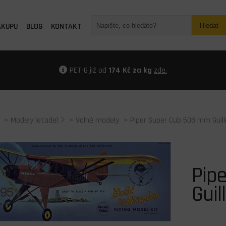
ÁKUPU
BLOG
KONTAKT
Hledat
PET-G již od
174 Kč za kg
zde.
>
Modely letadel
>
Volné modely
> Piper Super Cub 508 mm Guil
Pip
Guil