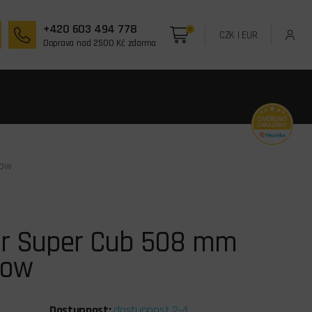
+420 603 494 778
0
CZK
|
EUR
Doprava nad 2500 Kč zdarma
low
er Super Cub 508 mm
low
Dostupnost:
dostupnost 2-4