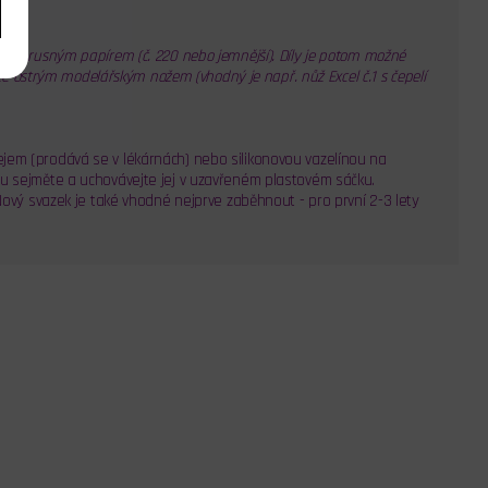
ým brusným papírem (č. 220 nebo jemnější). Díly je potom možné
lte ostrým modelářským nožem (vhodný je např. nůž Excel č.1 s čepelí
jem (prodává se v lékárnách) nebo silikonovou vazelínou na
lu sejměte a uchovávejte jej v uzavřeném plastovém sáčku.
Nový svazek je také vhodné nejprve zaběhnout - pro první 2-3 lety