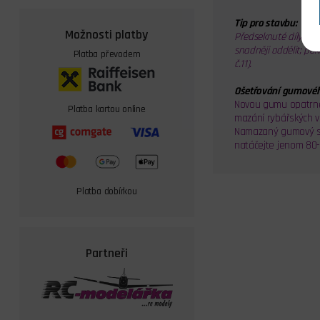
Tip pro stavbu:
Možnosti platby
Předseknuté díly NE
snadněji oddělit; po
Platba převodem
č.11).
Ošetřování gumovéh
Novou gumu opatrně 
Platba kartou online
mazání rybářských v
Namazaný gumový svaz
natáčejte jenom 80-
Platba dobírkou
Partneři