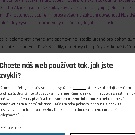
é gumovým svazkem (jako vůbec model pro získání základních zkušenost
3 nebo A1, jako jsou naše Sojka, Sova, Jiskra nebo Olympic). Naučíte se st
mi díly, potahovat papírem - prostě všechny základní dovednosti klasick
dílně, díky vysoce předpracovaným dílům to jde jako po másle.
étající polomakety amerického sportovního letadla určená pro pohon gu
pu s předseknutými dřevěnými díly, maketovými doplňky z vakuově tvářené
Chcete náš web používat tak, jak jste
hodný pro konverzi na miniaturní RC model s elektrickým pohonem - ačkol
y to neměl být velký problém. Například můžete zkusit využít pohonnou j
zvyklí?
e:
balsové předseknuté díly, balsové nosníky, vakuově lisované díly (kryt moto
K tomu potřebujeme váš souhlas s využitím
cookies
, které se ukládají ve vašem
u na podvozek a další drobné díly, plastelínu jako zátěž, potahový papír, arš
prohlížeči. Díky těmto statistickým, preferenčním a reklamním cookies zjistíme, ja
náš web používáte, přizpůsobíme vám zobrazené informace a nebudeme vás
:
obtěžovat nerelevantní reklamou. Můžete také pokračovat pouze s cookies
nezbytnými pro fungování webu. Cookies nám dodávají energii pro další
vylepšování.
neudává
Přečíst více