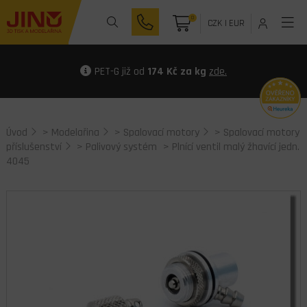
0
CZK
|
EUR
PET-G již od
174 Kč za kg
zde.
Úvod
>
Modelařina
>
Spalovací motory
>
Spalovací motory
příslušenství
>
Palivový systém
> Plnící ventil malý žhavící jedn.
4045