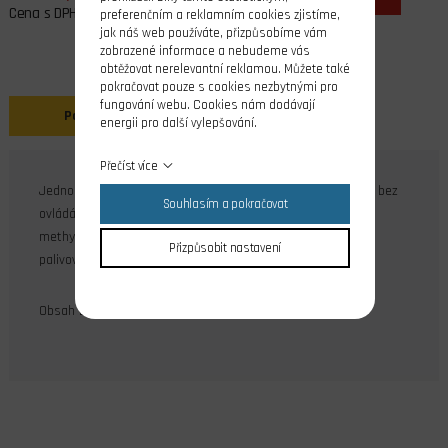
Cena s DPH
preferenčním a reklamním cookies zjistíme,
jak náš web používáte, přizpůsobíme vám
zobrazené informace a nebudeme vás
obtěžovat nerelevantní reklamou. Můžete také
pokračovat pouze s cookies nezbytnými pro
fungování webu. Cookies nám dodávají
Popis
Související produkty
energii pro další vylepšování.
Přečíst více
Jednocestný plnící ventil je vhodný jako plnící přípojka, tzn. bez
Souhlasím a pokračovat
ovládání výstupních větví. Verze glow je určena pro
methylalkoholové palivo. Tato velikost je doporučena pro
Přizpůsobit nastavení
palivovou instalaci využívající hadičku o světlosti 2 mm.
Obsah balení: 1 ks