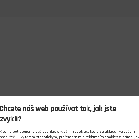
Chcete náš web používat tak, jak jste
zvyklí?
K tomu potřebujeme váš souhlas s využitím
cookies
, které se ukládají ve vašem
prohlížeči. Díky těmto statistickým, preferenčním a reklamním cookies zjistíme, ja