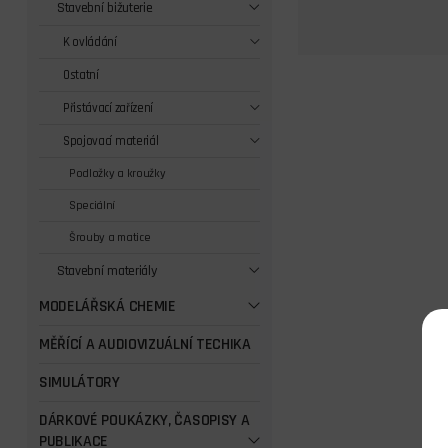
Stavební bižuterie
K ovládání
Ostatní
Přistávací zařízení
Spojovací materiál
Podložky a kroužky
Speciální
Šrouby a matice
Stavební materiály
MODELÁŘSKÁ CHEMIE
MĚŘÍCÍ A AUDIOVIZUÁLNÍ TECHIKA
SIMULÁTORY
DÁRKOVÉ POUKÁZKY, ČASOPISY A
PUBLIKACE