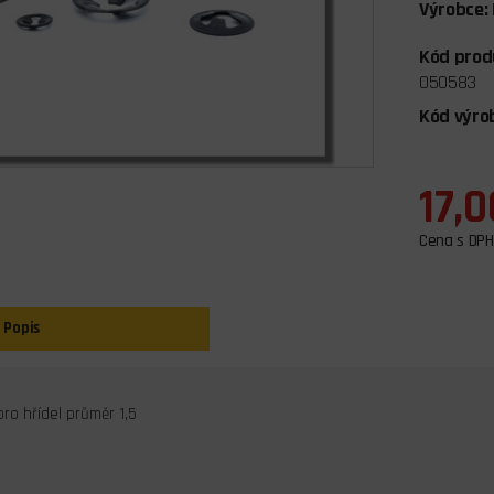
Výrobce:
Kód prod
050583
Kód výro
17,0
Cena s DPH
Popis
pro hřídel průměr 1,5