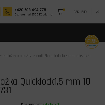
+420 603 494 778
0
CZK
|
EUR
Doprava nad 2500 Kč zdarma
>
Podložky a kroužky
> Podložka Quicklock1,5 mm 10 ks 0731
ožka Quicklock1,5 mm 10
731
Dostupnost:
skladem 10