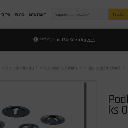
ÁKUPU
BLOG
KONTAKT
Hledat
PET-G již od
174 Kč za kg
zde.
>
Stavba modelu
>
Stavební bižuterie
>
Spojovací materiál
Podl
ks 0