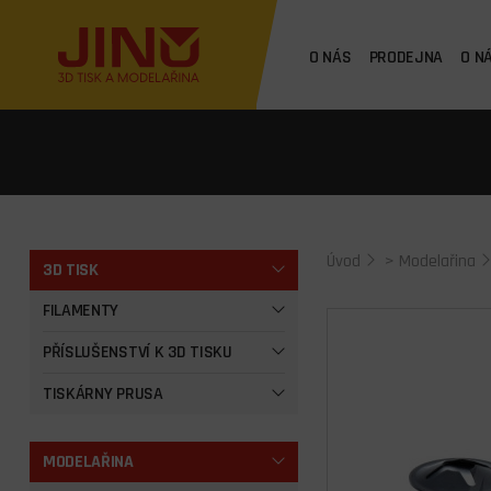
O NÁS
PRODEJNA
O N
Úvod
>
Modelařina
3D TISK
FILAMENTY
PŘÍSLUŠENSTVÍ K 3D TISKU
TISKÁRNY PRUSA
MODELAŘINA