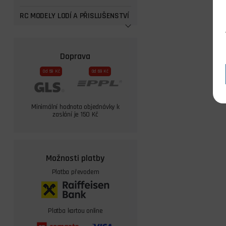
RC MODELY LODÍ A PŘISLUŠENSTVÍ
Doprava
Od 59 Kč
Od 69 Kč
Minimální hodnota objednávky k
zaslání je 150 Kč
Možnosti platby
Platba převodem
Platba kartou online