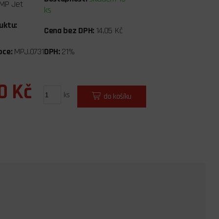
MP Jet
ks
uktu:
Cena bez DPH:
14,05 Kč
bce:
MPJ.0731
DPH:
21%
0 Kč
ks
do košíku