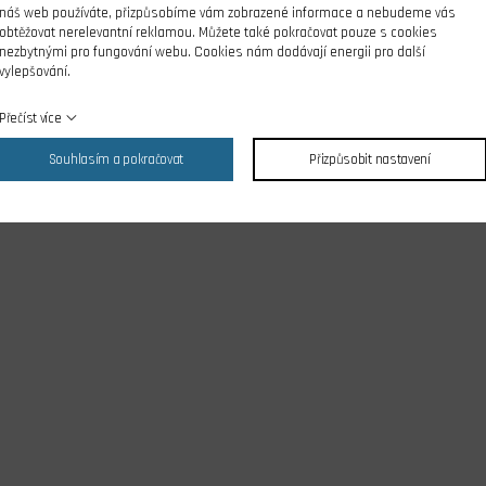
náš web používáte, přizpůsobíme vám zobrazené informace a nebudeme vás
obtěžovat nerelevantní reklamou. Můžete také pokračovat pouze s cookies
nezbytnými pro fungování webu. Cookies nám dodávají energii pro další
vylepšování.
Přečíst více
Souhlasím a pokračovat
Přizpůsobit nastavení