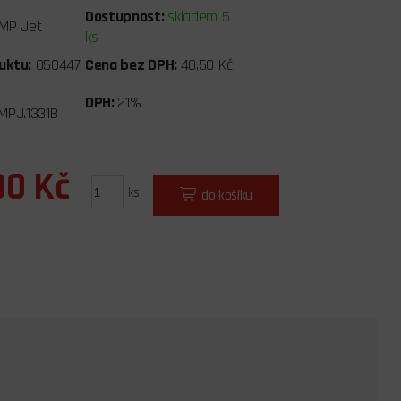
Dostupnost:
skladem 5
MP Jet
ks
uktu:
050447
Cena bez DPH:
40,50 Kč
DPH:
21%
MPJ.1331B
00 Kč
ks
do košíku