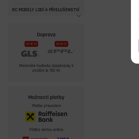
RC MODELY LODÍ A PŘISLUŠENSTVÍ
Doprava
Od 59 Kč
Od 69 Kč
Minimální hodnota objednávky k
zaslání je 150 Kč
Možnosti platby
Platba převodem
Platba kartou online