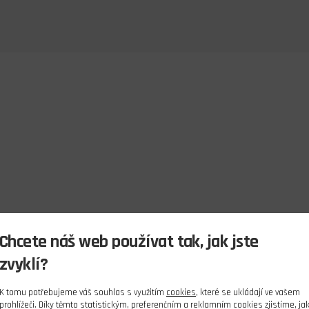
Chcete náš web používat tak, jak jste
zvyklí?
K tomu potřebujeme váš souhlas s využitím
cookies
, které se ukládají ve vašem
prohlížeči. Díky těmto statistickým, preferenčním a reklamním cookies zjistíme, ja