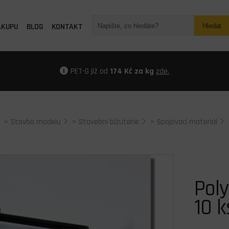
ÁKUPU
BLOG
KONTAKT
Hledat
PET-G již od
174 Kč za kg
zde.
>
Stavba modelu
>
Stavební bižuterie
>
Spojovací materiál
Pol
10 k