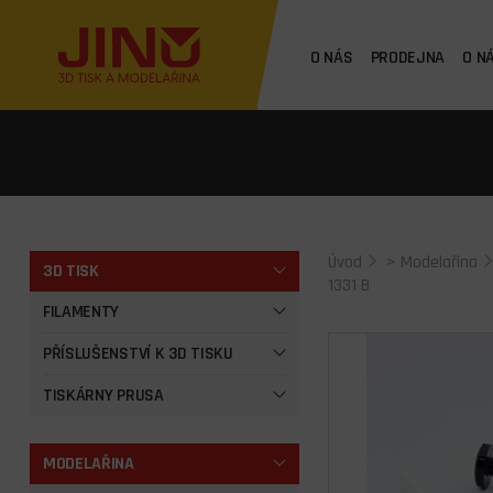
O NÁS
PRODEJNA
O N
Úvod
>
Modelařina
3D TISK
1331 B
FILAMENTY
PŘÍSLUŠENSTVÍ K 3D TISKU
TISKÁRNY PRUSA
MODELAŘINA