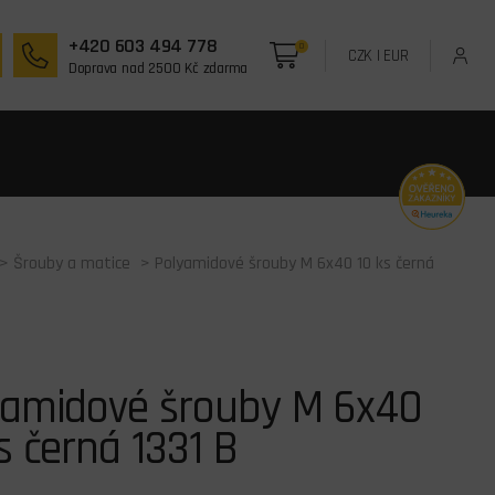
+420 603 494 778
0
CZK
|
EUR
Doprava nad 2500 Kč zdarma
>
Šrouby a matice
> Polyamidové šrouby M 6x40 10 ks černá
yamidové šrouby M 6x40
s černá 1331 B