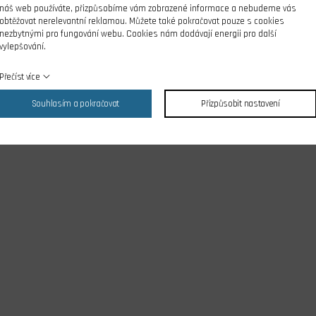
náš web používáte, přizpůsobíme vám zobrazené informace a nebudeme vás
obtěžovat nerelevantní reklamou. Můžete také pokračovat pouze s cookies
nezbytnými pro fungování webu. Cookies nám dodávají energii pro další
vylepšování.
Přečíst více
Souhlasím a pokračovat
Přizpůsobit nastavení