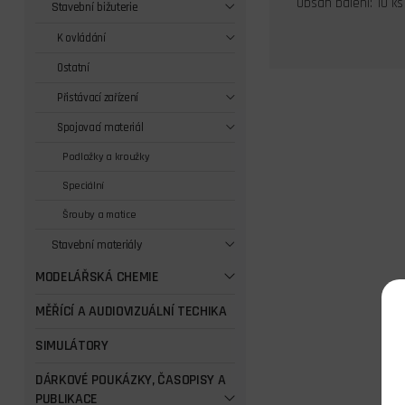
Obsah balení: 10 ks
Stavební bižuterie
K ovládání
Ostatní
Přistávací zařízení
Spojovací materiál
Podložky a kroužky
Speciální
Šrouby a matice
Stavební materiály
MODELÁŘSKÁ CHEMIE
MĚŘÍCÍ A AUDIOVIZUÁLNÍ TECHIKA
SIMULÁTORY
DÁRKOVÉ POUKÁZKY, ČASOPISY A
PUBLIKACE