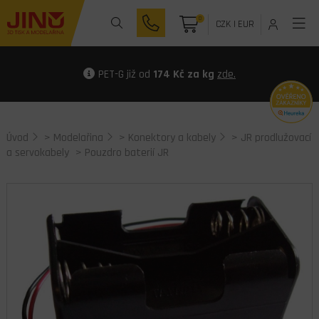
0
CZK
|
EUR
PET-G již od
174 Kč za kg
zde.
Úvod
>
Modelařina
>
Konektory a kabely
>
JR prodlužovací
a servokabely
> Pouzdro baterií JR