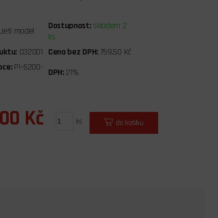
Dostupnost:
skladem 2
Jeti model
ks
uktu:
032001
Cena bez DPH:
759,50 Kč
bce:
PI-6200-
DPH:
21%
,00 Kč
ks
do košíku