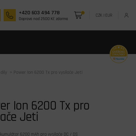
+420 603 494 778
0
CZK
|
EUR
Doprava nad 2500 Kč zdarma
díly
> Power Ion 6200 Tx pro vysílače Jeti
er Ion 6200 Tx pro
lače Jeti
kumulátor 6200 mAh pro vysílače DC / DS