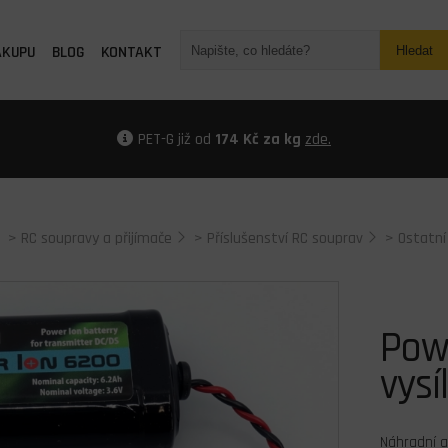
ÁKUPU
BLOG
KONTAKT
Hledat
PET-G již od
174 Kč za kg
zde.
>
RC soupravy a přijímače
>
Příslušenství RC souprav
>
Ostatní 
Pow
vysí
Náhradní a