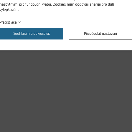
nezbytnými pro fungování webu. Cookies nám dodávají energii pro další
vylepšování.
S-16II
Ano
Přečíst více
DS-24
Ano
Souhlasím a pokračovat
Přizpůsobit nastavení
S-24II
Ano