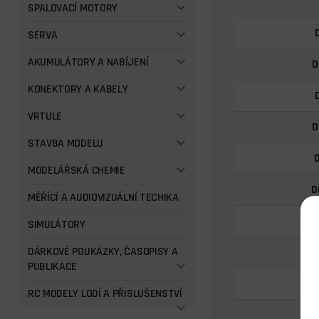
SPALOVACÍ MOTORY
SERVA
AKUMULÁTORY A NABÍJENÍ
D
KONEKTORY A KABELY
VRTULE
D
STAVBA MODELU
MODELÁŘSKÁ CHEMIE
D
MĚŘÍCÍ A AUDIOVIZUÁLNÍ TECHIKA
SIMULÁTORY
DÁRKOVÉ POUKÁZKY, ČASOPISY A
PUBLIKACE
D
RC MODELY LODÍ A PŘISLUŠENSTVÍ