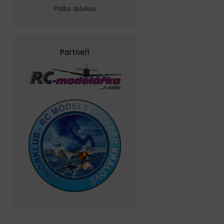
Platba dobírkou
Partneři