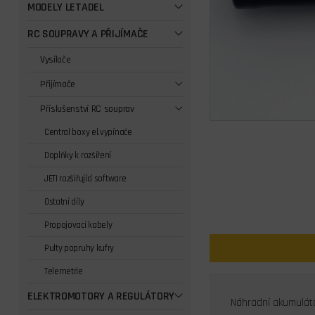
MODELY LETADEL
RC SOUPRAVY A PŘIJÍMAČE
Vysílače
Přijímače
Příslušenství RC souprav
Central boxy el.vypínače
Doplňky k rozšíření
JETI rozšiřující software
Ostatní díly
Propojovací kabely
Pulty popruhy kufry
Telemetrie
ELEKTROMOTORY A REGULÁTORY
Náhradní akumuláto