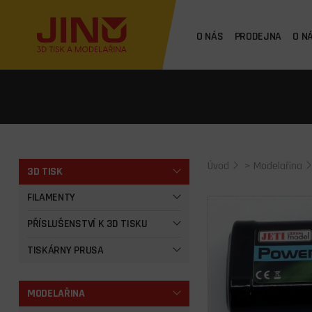
O NÁS
PRODEJNA
O N
Úvod
>
Modelařina
3D TISK
FILAMENTY
PŘÍSLUŠENSTVÍ K 3D TISKU
TISKÁRNY PRUSA
MODELAŘINA