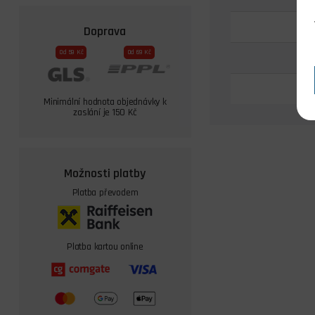
D
Doprava
Od 59 Kč
Od 69 Kč
D
Minimální hodnota objednávky k
zaslání je 150 Kč
Možnosti platby
Platba převodem
Platba kartou online