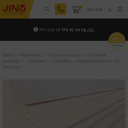
0
CZK
|
EUR
PET-G již od
174 Kč za kg
zde.
Úvod
>
Modelařina
>
Stavba modelu
>
Stavební
materiály
>
Dřevěné
>
Překližky
> Překližka březová 6 mm
30x60 cm