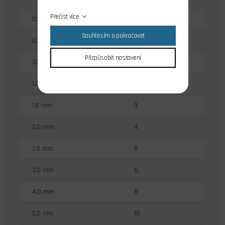
Přečíst více
0,6 mm
3
Souhlasím a pokračovat
0,8 mm
3
Přizpůsobit nastavení
1,0 mm
3
1,2 mm
3
1,5 mm
3
2,0 mm
4
2,5 mm
5
3,0 mm
6
4,0 mm
8
5,0 mm
10