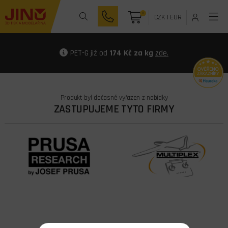
0
CZK
|
EUR
PET-G již od
174 Kč za kg
zde.
Produkt byl dočasně vyřazen z nabídky
ZASTUPUJEME TYTO FIRMY