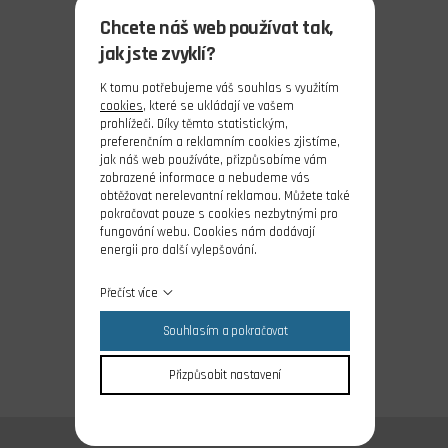
Chcete náš web používat tak,
jak jste zvyklí?
K tomu potřebujeme váš souhlas s využitím
cookies
, které se ukládají ve vašem
prohlížeči. Díky těmto statistickým,
preferenčním a reklamním cookies zjistíme,
jak náš web používáte, přizpůsobíme vám
zobrazené informace a nebudeme vás
obtěžovat nerelevantní reklamou. Můžete také
pokračovat pouze s cookies nezbytnými pro
fungování webu. Cookies nám dodávají
energii pro další vylepšování.
Přečíst více
Souhlasím a pokračovat
Přizpůsobit nastavení