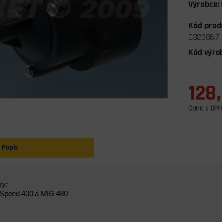
Výrobce:
Kód prod
032386.7
Kód výro
128
Cena s DPH
Popis
ry:
 Speed 400 a MIG 480