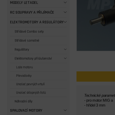
MODELY LETADEL
RC SOUPRAVY A PŘIJÍMAČE
ELEKTROMOTORY A REGULÁTORY
Střídavé Combo sety
Střídavé samotné
Regulátory
Elektromotory příslušenství
Lože motoru
Převodovky
Unašeč pevných vrtulí
Unašeč sklopných listů
Technické paramet
- pro motor MIG a
Náhradní díly
- hřídel 3 mm
SPALOVACÍ MOTORY