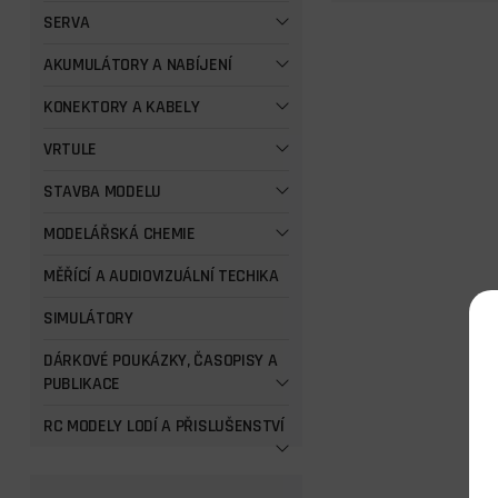
SERVA
AKUMULÁTORY A NABÍJENÍ
KONEKTORY A KABELY
VRTULE
STAVBA MODELU
MODELÁŘSKÁ CHEMIE
MĚŘÍCÍ A AUDIOVIZUÁLNÍ TECHIKA
SIMULÁTORY
DÁRKOVÉ POUKÁZKY, ČASOPISY A
PUBLIKACE
RC MODELY LODÍ A PŘISLUŠENSTVÍ