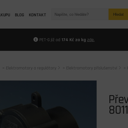
ÁKUPU
BLOG
KONTAKT
Hledat
PET-G již od
174 Kč za kg
zde.
>
Elektromotory a regulátory
>
Elektromotory příslušenství
>
Přev
8011