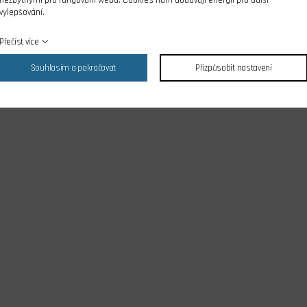
nezbytnými pro fungování webu. Cookies nám dodávají energii pro další
vylepšování.
Přečíst více
Souhlasím a pokračovat
Přizpůsobit nastavení