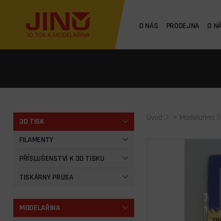
O NÁS
PRODEJNA
O N
Úvod
>
Modelařina
3D TISK
FILAMENTY
PŘÍSLUŠENSTVÍ K 3D TISKU
TISKÁRNY PRUSA
MODELAŘINA