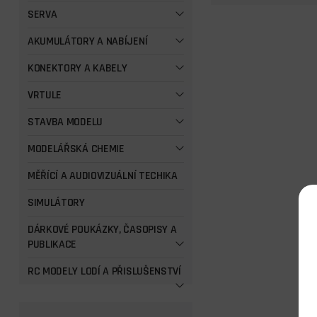
SERVA
AKUMULÁTORY A NABÍJENÍ
KONEKTORY A KABELY
VRTULE
STAVBA MODELU
MODELÁŘSKÁ CHEMIE
MĚŘÍCÍ A AUDIOVIZUÁLNÍ TECHIKA
SIMULÁTORY
DÁRKOVÉ POUKÁZKY, ČASOPISY A
PUBLIKACE
RC MODELY LODÍ A PŘISLUŠENSTVÍ