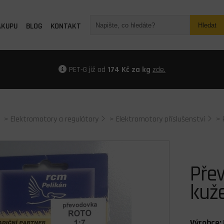
ÁKUPU
BLOG
KONTAKT
Hledat
PET-G již od
174 Kč za kg
zde.
>
Elektromotory a regulátory
>
Elektromotory příslušenství
>
Pře
kuž
Výrobce: