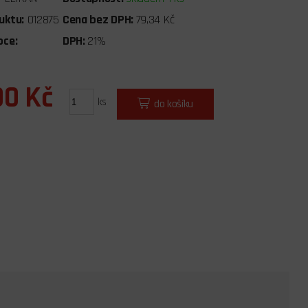
uktu:
012875
Cena bez DPH:
79,34 Kč
bce:
DPH:
21%
00 Kč
ks
do košíku