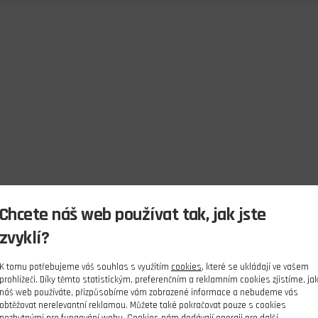
Chcete náš web používat tak, jak jste
zvyklí?
K tomu potřebujeme váš souhlas s využitím
cookies
, které se ukládají ve vašem
prohlížeči. Díky těmto statistickým, preferenčním a reklamním cookies zjistíme, ja
náš web používáte, přizpůsobíme vám zobrazené informace a nebudeme vás
obtěžovat nerelevantní reklamou. Můžete také pokračovat pouze s cookies