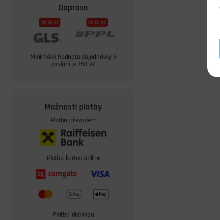
Doprava
Od 59 Kč
Od 69 Kč
Minimální hodnota objednávky k
zaslání je 150 Kč
Možnosti platby
Platba převodem
Platba kartou online
Platba dobírkou