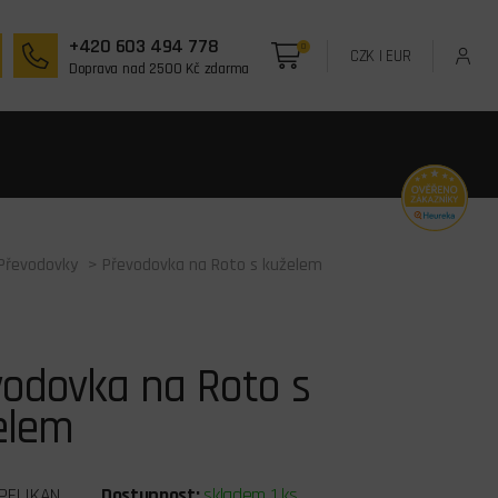
+420 603 494 778
0
CZK
|
EUR
Doprava nad 2500 Kč zdarma
Převodovky
> Převodovka na Roto s kuželem
vodovka na Roto s
elem
PELIKAN
Dostupnost:
skladem 1 ks