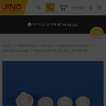
0
CZK
|
EUR
PET-G již od
174 Kč za kg
zde.
Úvod
>
Modelařina
>
Serva
>
Serva příslušenství
>
Náhradní převody
> Převody HS-311 , HS-322 , HS-325 BB