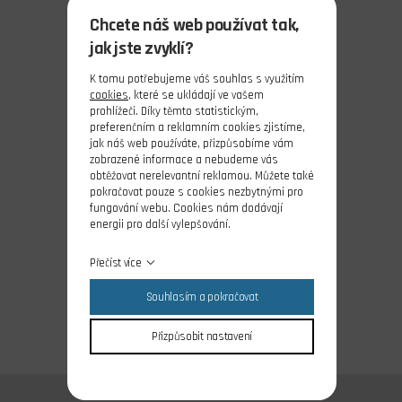
Chcete náš web používat tak,
jak jste zvyklí?
K tomu potřebujeme váš souhlas s využitím
cookies
, které se ukládají ve vašem
prohlížeči. Díky těmto statistickým,
preferenčním a reklamním cookies zjistíme,
jak náš web používáte, přizpůsobíme vám
zobrazené informace a nebudeme vás
obtěžovat nerelevantní reklamou. Můžete také
pokračovat pouze s cookies nezbytnými pro
fungování webu. Cookies nám dodávají
energii pro další vylepšování.
Přečíst více
Souhlasím a pokračovat
Přizpůsobit nastavení