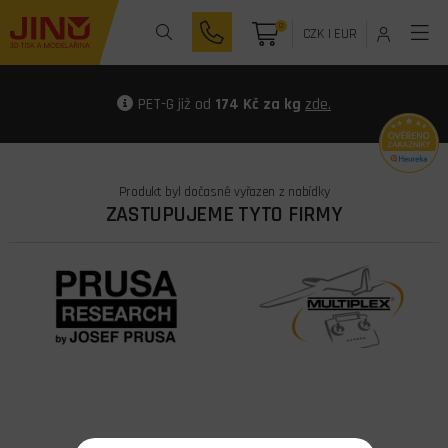
0
CZK
|
EUR
PET-G již od
174 Kč za kg
zde.
Produkt byl dočasně vyřazen z nabídky
ZASTUPUJEME TYTO FIRMY