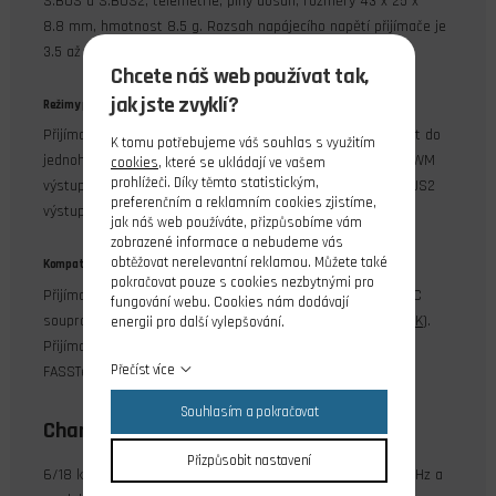
S.BUS a S.BUS2, telemetrie, plný dosah, rozměry 43 x 25 x
8.8 mm, hmotnost 8.5 g. Rozsah napájecího napětí přijímače je
3.5 až 8.4 V, délka antén je cca 15 cm.
Chcete náš web používat tak,
jak jste zvyklí?
Režimy přijímače
Přijímač Futaba R3006SB do RC modelů lze nakonfigurovat do
K tomu potřebujeme váš souhlas s využitím
jednoho ze dvou režimů. V prvním režimu A je v 6. portu PWM
cookies
, které se ukládají ve vašem
prohlížeči. Díky těmto statistickým,
výstup 6. kanálu, v druhém režimu B je S.BUS výstup. S.BUS2
preferenčním a reklamním cookies zjistíme,
výstup je vždy aktivní na portu SB2/B
jak náš web používáte, přizpůsobíme vám
zobrazené informace a nebudeme vás
obtěžovat nerelevantní reklamou. Můžete také
Kompatibilita
pokračovat pouze s cookies nezbytnými pro
Přijímač je kompatibilní pouze s modelářskými leteckými RC
fungování webu. Cookies nám dodávají
soupravami s modulací T-FHSS (např.
Futaba 10J
,
Futaba 6K
).
energii pro další vylepšování.
Přijímač není kompatibilní s modulacemi Futaba FASST,
Přečíst více
FASSTest, S-FHSS ani FHSS!
Souhlasím a pokračovat
Charakteristika
Přizpůsobit nastavení
6/18 kanálový RC přijímač Futaba R3006SB v pásmu 2.4 GHz a