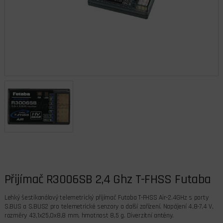
Přijímač R3006SB 2,4 Ghz T-FHSS Futaba
Lehký šestikanálový telemetrický přijímač Futaba T-FHSS Air-2.4GHz s porty
S.BUS a S.BUS2 pro telemetrické senzory a další zařízení. Napájení 4,8-7,4 V,
rozměry 43,1x25,0x8,8 mm, hmotnost 8,5 g. Diverzitní antény.