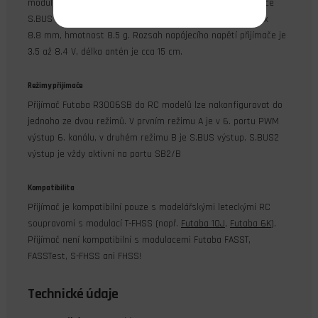
modulací T‑FHSS pro RC modely letadel a vrtulníků. Sběrnice
S.BUS a S.BUS2, telemetrie, plný dosah, rozměry 43 x 25 x
8.8 mm, hmotnost 8.5 g. Rozsah napájecího napětí přijímače je
3.5 až 8.4 V, délka antén je cca 15 cm.
Režimy přijímače
Přijímač Futaba R3006SB do RC modelů lze nakonfigurovat do
jednoho ze dvou režimů. V prvním režimu A je v 6. portu PWM
výstup 6. kanálu, v druhém režimu B je S.BUS výstup. S.BUS2
výstup je vždy aktivní na portu SB2/B
Kompatibilita
Přijímač je kompatibilní pouze s modelářskými leteckými RC
soupravami s modulací T-FHSS (např.
Futaba 10J
,
Futaba 6K
).
Přijímač není kompatibilní s modulacemi Futaba FASST,
FASSTest, S-FHSS ani FHSS!
Technické údaje