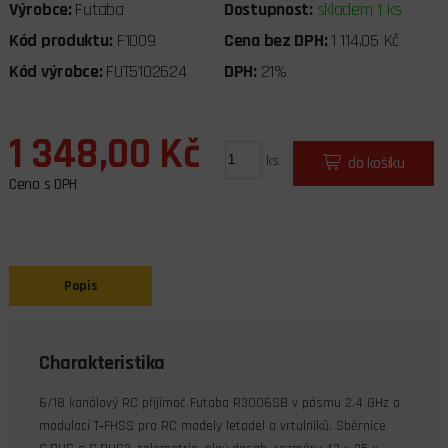
Výrobce:
Futaba
Dostupnost:
skladem 1 ks
Kód produktu:
F1009
Cena bez DPH:
1 114,05 Kč
Kód výrobce:
FUT5102624
DPH:
21%
1 348,00 Kč
ks
do košíku
Cena s DPH
Popis
Charakteristika
6/18 kanálový RC přijímač Futaba R3006SB v pásmu 2.4 GHz a
modulací T‑FHSS pro RC modely letadel a vrtulníků. Sběrnice