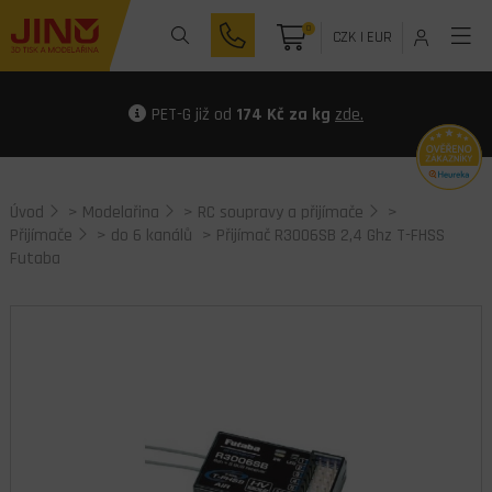
0
CZK
|
EUR
PET-G již od
174 Kč za kg
zde.
Úvod
>
Modelařina
>
RC soupravy a přijímače
>
Přijímače
>
do 6 kanálů
> Přijímač R3006SB 2,4 Ghz T-FHSS
Futaba