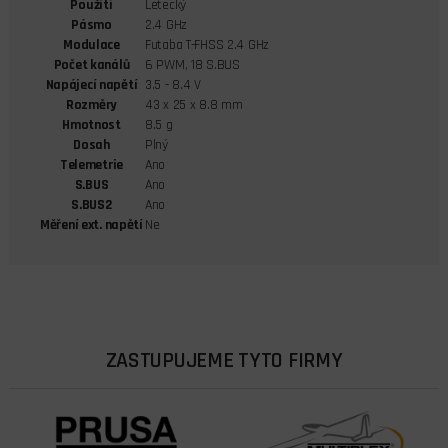
Použití
Letecký
Pásmo
2.4 GHz
Modulace
Futaba T-FHSS 2.4 GHz
Počet kanálů
6 PWM, 18 S.BUS
Napájecí napětí
3.5 - 8.4 V
Rozměry
43 x 25 x 8.8 mm
Hmotnost
8.5 g
Dosah
Plný
Telemetrie
Ano
S.BUS
Ano
S.BUS2
Ano
Měření ext. napětí
Ne
ZASTUPUJEME TYTO FIRMY