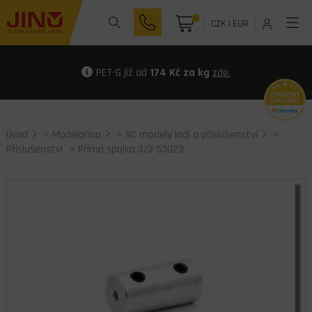
0
CZK
|
EUR
PET-G již od
174 Kč za kg
zde.
Úvod
>
Modelařina
>
RC modely lodí a přislušenství
>
Příslušenství
> Přímá spojka 3/3 53023