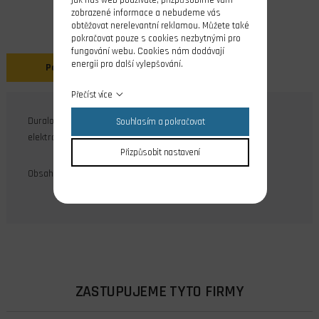
zobrazené informace a nebudeme vás
obtěžovat nerelevantní reklamou. Můžete také
pokračovat pouze s cookies nezbytnými pro
fungování webu. Cookies nám dodávají
energii pro další vylepšování.
Popis
Přečíst více
Duralová přímá spojka pro spojení lodní hřídele s
Souhlasím a pokračovat
elektromotorem.
Přizpůsobit nastavení
Obsah balení: 1 ks
ZASTUPUJEME TYTO FIRMY